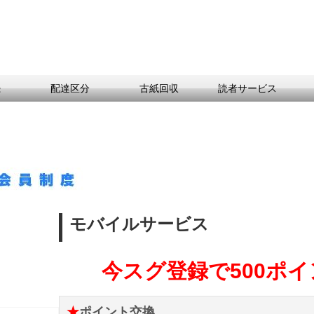
続
配達区分
古紙回収
読者サービス
モバイルサービス
今スグ登録で
500
ポイ
★
ポイント交換