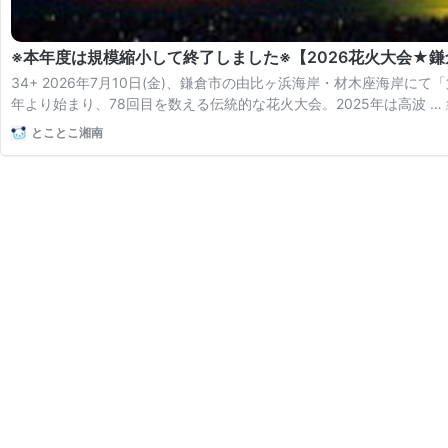
※本年度は規模縮小して終了しました※【2026花火大会★鎌
34+ 2026年7月10日(金)、鎌倉市の由比ヶ浜海岸・材木座海岸にて
年より始まり、78回目を数える伝統的な花火大会。2025年は高波 …
とことこ湘南