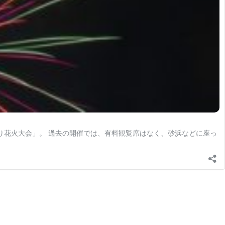
まつり花火大会」。 過去の開催では、有料観覧席はなく、砂浜などに座っ