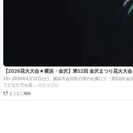
【2026花火大会★横浜・金沢】第52回 金沢まつり花火大会
19+ 2026年8月22日(土)、横浜市金沢区の海の公園にて「第5
【2026
てどなたでも花 …
続きを読む
花
とことこ湘南
火
大
会
★
横
浜・