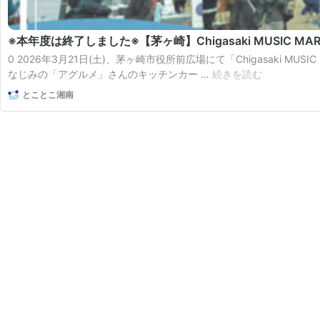
※本年度は終了しました※【茅ヶ崎】Chigasaki MUSIC MARKET 
0 2026年3月21日(土)、茅ヶ崎市役所前広場にて「Chigasaki MUS
※
なじみの「アグルメ」さんのキッチンカー …
続きを読む
本
とことこ湘南
年
度
は
終
了
し
ま
し
た
※【茅
ヶ
崎】
Chigasaki
MUSIC
MARKET