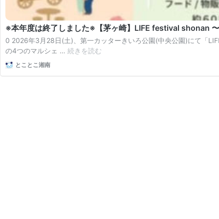
※本年度は終了しました※【茅ヶ崎】LIFE festival shonan 〜Sav
0 2026年3月28日(土)、第一カッターきいろ公園(中央公園)にて「LIFE fest
※
の4つのマルシェ …
続きを読む
本
とことこ湘南
年
度
は
終
了
し
ま
し
た
※【茅
ヶ
崎】
LIFE
festival
shonan