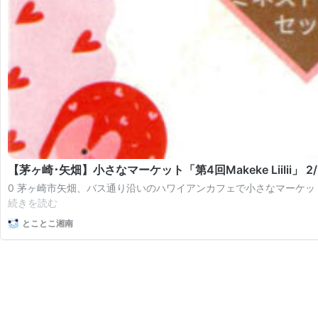
【茅ヶ崎･矢畑】小さなマーケット「第4回Makeke Liilii」 2/1
0 茅ヶ崎市矢畑、バス通り沿いのハワイアンカフェで小さなマーケットを開催！
【茅
続きを読む
ヶ
とことこ湘南
崎･
矢
畑】
小
さ
な