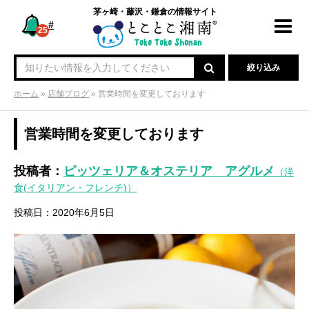
茅ヶ崎・藤沢・鎌倉の情報サイト
#
Toggl
25
navig
絞り込み
ホーム
»
店舗ブログ
»
営業時間を変更しております
営業時間を変更しております
投稿者：
ピッツェリア＆オステリア アグルメ
（洋
食(イタリアン・フレンチ)）
投稿日：2020年6月5日