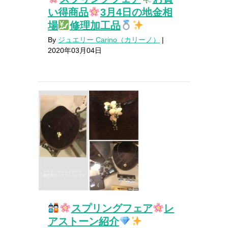
い得商品
3月4日の地金相
場
修理加工品
By
ジュエリー Carino（カリーノ）
|
2020年03月04日
スプリングフェア
レ
アストーン紹介