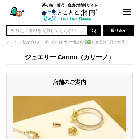
茅ヶ崎・藤沢・鎌倉の情報サイト
#
Toggl
30
navig
絞り込み
ホーム
»
店舗ブログ
»
8月26日(水)の地金相場
と修理加工品です
ジュエリー Carino（カリーノ）
店舗のご案内