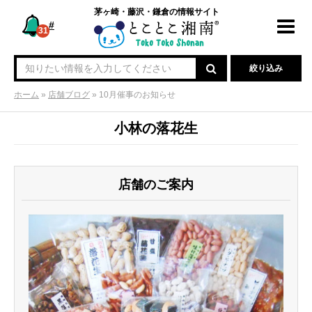
茅ヶ崎・藤沢・鎌倉の情報サイト
#
Toggl
31
navig
絞り込み
ホーム
»
店舗ブログ
»
10月催事のお知らせ
小林の落花生
店舗のご案内