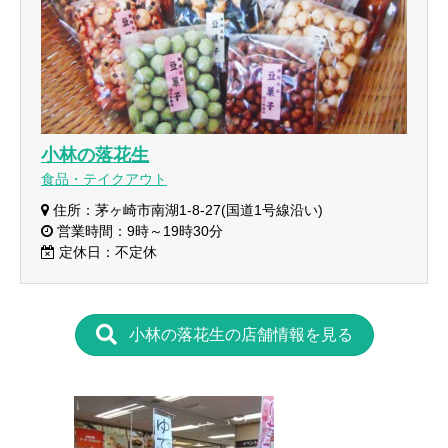
小林の落花生
食品・テイクアウト
住所：茅ヶ崎市南湖1-8-27(国道1号線沿い)
営業時間：9時～19時30分
定休日：不定休
小林の落花生の店舗情報を見る