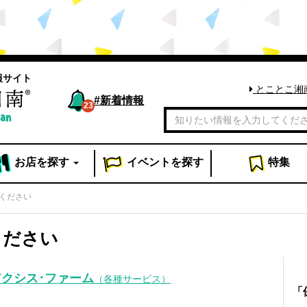
報サイト
とことこ湘
#
新着情報
23
お店
を探す
イベント
を探す
特集
ください
ください
クシス･ファーム
（各種サービス）
「