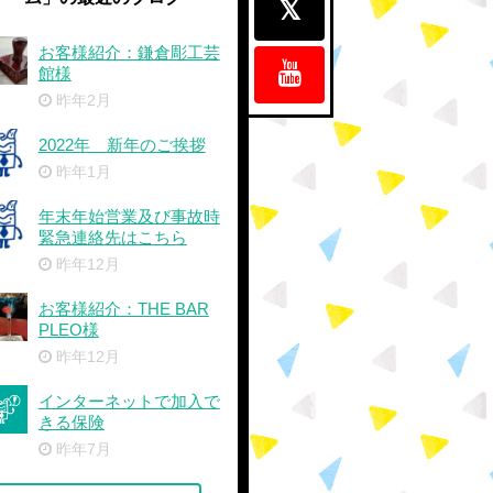
お客様紹介：鎌倉彫工芸
館様
昨年2月
2022年 新年のご挨拶
昨年1月
年末年始営業及び事故時
緊急連絡先はこちら
昨年12月
お客様紹介：THE BAR
PLEO様
昨年12月
インターネットで加入で
きる保険
昨年7月