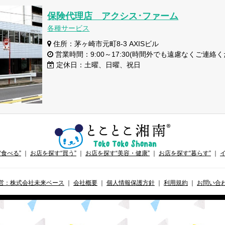
保険代理店 アクシス･ファーム
各種サービス
住所：茅ヶ崎市元町8-3 AXISビル
営業時間：9:00～17:30(時間外でも遠慮なくご連絡
定休日：土曜、日曜、祝日
“食べる”
｜
お店を探す“買う”
｜
お店を探す“美容・健康”
｜
お店を探す“暮らす”
｜
営：株式会社未来ベース
｜
会社概要
｜
個人情報保護方針
｜
利用規約
｜
お問い合