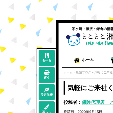
茅ヶ崎・藤沢・鎌倉の情
ホーム
食べる
ホーム
»
店舗ブログ
»
気軽にご来社
買う
気軽にご来社
美容健康
投稿者：
保険代理店 ア
投稿日：2020年9月15日
暮らし