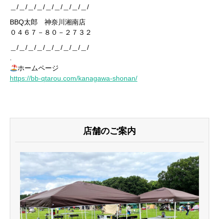
＿/＿/＿/＿/＿/＿/＿/＿/＿/
BBQ太郎 神奈川湘南店
０４６７－８０－２７３２
＿/＿/＿/＿/＿/＿/＿/＿/＿/
.
ホームページ
https://bb-qtarou.com/kanagawa-shonan/
店舗のご案内