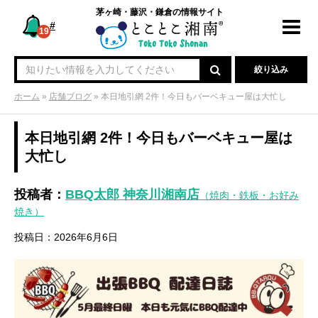
茅ヶ崎・藤沢・鎌倉の情報サイト
#
Toggl
19
navig
絞り込み
ホーム
»
店舗ブログ
»
本日地引網 2件！今日もバーベキュー屋は大忙し
本日地引網 2件！今日もバーベキュー屋は
大忙し
投稿者：
BBQ太郎 神奈川湘南店
（焼肉・鉄板・お好み
焼き）
投稿日：2026年6月6日