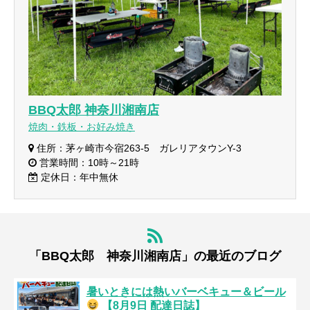
BBQ太郎 神奈川湘南店
焼肉・鉄板・お好み焼き
住所：茅ヶ崎市今宿263-5 ガレリアタウンY-3
営業時間：10時～21時
定休日：年中無休
「BBQ太郎 神奈川湘南店」の最近のブログ
暑いときには熱いバーベキュー＆ビール
【8月9日 配達日誌】