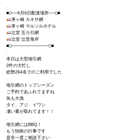
.
■□──6月6日配達場所──□■
茅ヶ崎 カネサ網
茅ヶ崎 マルソルホテル
辻堂 五ろ引網
辻堂 辻堂海岸
■□────────────□■
.
本日は大型地引網
2件の大忙し
総勢264名でのご利用でした
.
地引網のトップシーズン
ご予約であふれてますね
魚も大漁
タイ、アジ、イワシ
凄い量が取れてます！！
.
地引網にはBBQ！
もう恒例の行事です
是非一度ご相談下さい