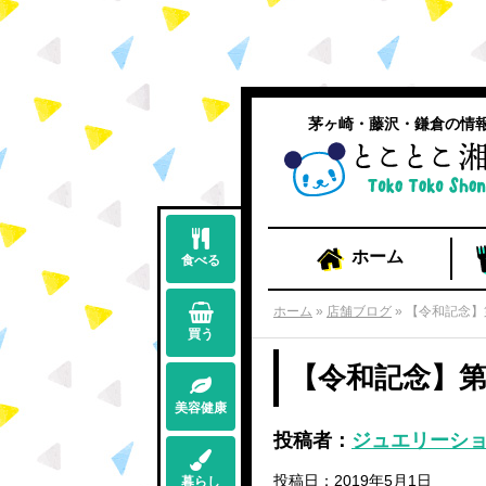
茅ヶ崎・藤沢・鎌倉の情
ホーム
食べる
ホーム
»
店舗ブログ
»
【令和記念】
買う
【令和記念】第
美容健康
投稿者：
ジュエリーショッ
投稿日：2019年5月1日
暮らし