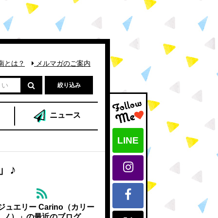
南とは？
メルマガのご案内
絞り込み
ニュース
LINE
」♪
ジュエリー Carino（カリー
ノ）」の最近のブログ