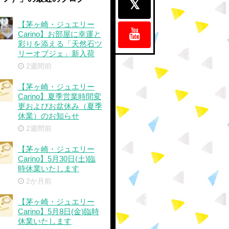
【茅ヶ崎・ジュエリー
Carino】お部屋に幸運と
彩りを添える「天然石ツ
リーオブジェ」新入荷
2週間前
【茅ヶ崎・ジュエリー
Carino】夏季営業時間変
更およびお盆休み（夏季
休業）のお知らせ
2週間前
【茅ヶ崎・ジュエリー
Carino】5月30日(土)臨
時休業いたします
2か月前
【茅ヶ崎・ジュエリー
Carino】5月8日(金)臨時
休業いたします