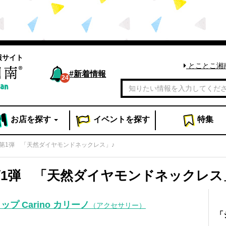
報サイト
とことこ湘
#
新着情報
24
お店
を探す
イベント
を探す
特集
第1弾 「天然ダイヤモンドネックレス」♪
1弾 「天然ダイヤモンドネックレス
プ Carino カリーノ
（アクセサリー）
「