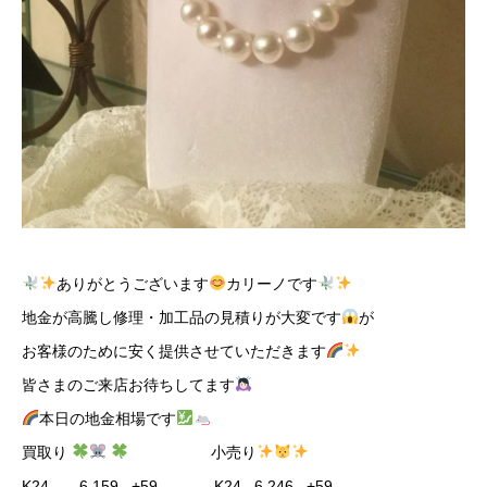
ありがとうございます
カリーノです
地金が高騰し修理・加工品の見積りが大変です
が
お客様のために安く提供させていただきます
皆さまのご来店お待ちしてます
本日の地金相場です
買取り
小売り
K24 6,159 +59 K24 6,246 +59