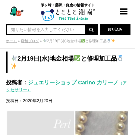
茅ヶ崎・藤沢・鎌倉の情報サイト
#
Toggl
19
navig
絞り込み
ホーム
»
店舗ブログ
»
2月19日(水)地金相場
と修理加工品
2月19日(水)地金相場
と修理加工品
投稿者：
ジュエリーショップ Carino カリーノ
（ア
クセサリー）
投稿日：2020年2月20日