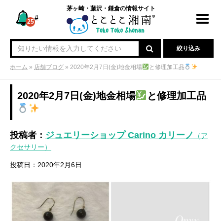
茅ヶ崎・藤沢・鎌倉の情報サイト
#
Toggl
25
navig
絞り込み
ホーム
»
店舗ブログ
»
2020年2月7日(金)地金相場
と修理加工品
2020年2月7日(金)地金相場
と修理加工品
投稿者：
ジュエリーショップ Carino カリーノ
（ア
クセサリー）
投稿日：2020年2月6日