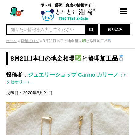
茅ヶ崎・藤沢・鎌倉の情報サイト
#
Toggl
18
navig
絞り込み
ホーム
»
店舗ブログ
»
8月21日本日の地金相場
と修理加工品
8月21日本日の地金相場
と修理加工品
投稿者：
ジュエリーショップ Carino カリーノ
（ア
クセサリー）
投稿日：2020年8月21日