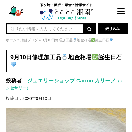
茅ヶ崎・藤沢・鎌倉の情報サイト
#
Toggl
25
navig
絞り込み
ホーム
»
店舗ブログ
»
9月10日修理加工品
地金相場
誕生日石
9月10日修理加工品
地金相場
誕生日石
投稿者：
ジュエリーショップ Carino カリーノ
（ア
クセサリー）
投稿日：2020年9月10日