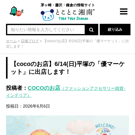
茅ヶ崎・藤沢・鎌倉の情報サイト
#
Toggl
30
navig
絞り込み
ホーム
»
店舗ブログ
»
【cocoのお店】6/14(日)平塚の「優マーケット」に出
店します！
【cocoのお店】6/14(日)平塚の「優マーケ
ット」に出店します！
投稿者：
COCOのお店
（ファッションアクセサリー雑貨･
インテリア）
投稿日：2026年6月6日