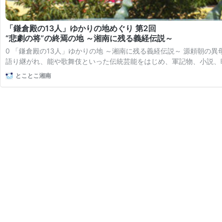
「鎌倉殿の13人」ゆかりの地めぐり 第2回
“悲劇の将”の終焉の地 ～湘南に残る義経伝説～
0 「鎌倉殿の13人」ゆかりの地 ～湘南に残る義経伝説～ 源頼朝
語り継がれ、能や歌舞伎といった伝統芸能をはじめ、軍記物、小説、
とことこ湘南