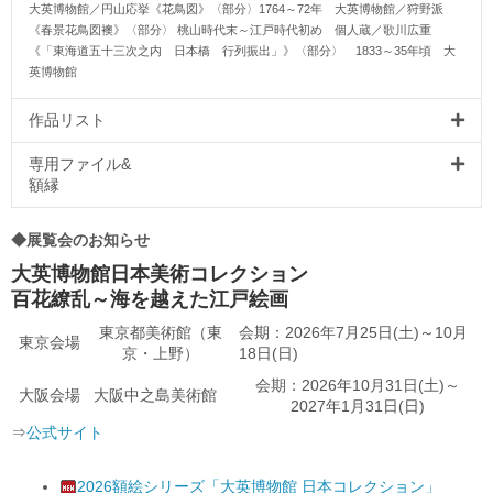
大英博物館／円山応挙《花鳥図》〈部分〉1764～72年 大英博物館／狩野派
《春景花鳥図襖》〈部分〉 桃山時代末～江戸時代初め 個人蔵／歌川広重
《「東海道五十三次之内 日本橋 行列振出」》〈部分〉 1833～35年頃 大
英博物館
作品リスト
専用ファイル&
額縁
◆展覧会のお知らせ
大英博物館日本美術コレクション
百花繚乱～海を越えた江戸絵画
東京都美術館（東
会期：2026年7月25日(土)～10月
東京会場
京・上野）
18日(日)
会期：2026年10月31日(土)～
大阪会場
大阪中之島美術館
2027年1月31日(日)
⇒
公式サイト
2026額絵シリーズ「大英博物館 日本コレクション」