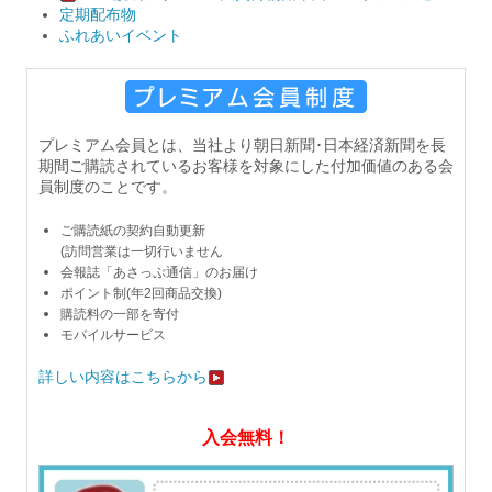
定期配布物
ふれあいイベント
プレミアム会員とは、当社より
朝日新聞･日本経済新聞を
長
期間
ご購読
されている
お客様を対象にした
付加価値のある会
員制度のことです。
ご購読紙の契約自動更新
(訪問営業は一切行いません
会報誌「あさっぷ通信」のお届け
ポイント制(年2回商品交換)
購読料の一部を寄付
モバイルサービス
詳しい内容はこちらから
入会無料！