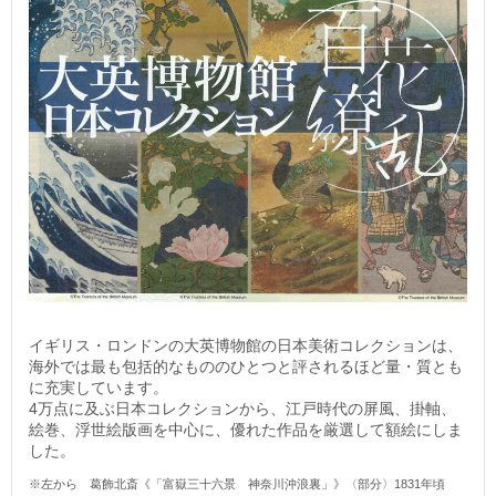
イギリス・ロンドンの大英博物館の日本美術コレクションは、
海外では最も包括的なもののひとつと評されるほど量・質とも
に充実しています。
4万点に及ぶ日本コレクションから、江戸時代の屏風、掛軸、
絵巻、浮世絵版画を中心に、優れた作品を厳選して額絵にしま
した。
※左から 葛飾北斎《「富嶽三十六景 神奈川沖浪裏」》〈部分〉1831年頃