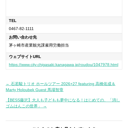
TEL
0467-82-1111
お問い合わせ先
茅ヶ崎市産業観光課雇用労働担当
ウェブサイトURL
https://www.city.chigasaki.kanagawa.jp/roudou/1047978.html
← 石若駿トリオ ホールツアー 2026+27 featuring 高橋佑成＆
投
Marty Holoubek Guest 馬場智章
稿
【BESS藤沢】大人も子どもも夢中になる！はじめての、「消し
ナ
ゴムはんこの世界」 →
ビ
ゲ
ー