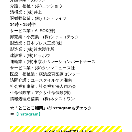
介護、福祉：(株)ニッショウ
清掃業：(株)井上
冠婚葬祭業：(株)サン・ライフ
14時～15時半
サービス業：ALSOK(株)
卸売業・小売業：(株)シャスコテック
製造業：日本プレス工業(株)
製造業：(株)鈴木製作所
建設業：(株)ヒラボウ
運輸業：(株)東京オペレーションパートナーズ
サービス業：(株)タウンニュース社
医療・福祉業：横浜療育医療センター
訪問介護：ユースタイルケア湘南
社会福祉事業：社会福祉法人翔の会
生命保険業：アクサ生命保険(株)
情報処理通信業：(株)ネクストワン
☆「とことこ湘南」のInstagramもチェック
⇒
【Instagram】
このイベントは終了しました