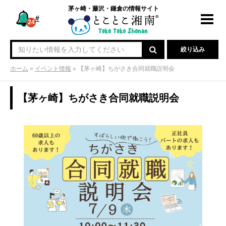
茅ヶ崎・藤沢・鎌倉の情報サイト
#
Toggl
24
navig
絞り込み
ホーム
»
イベント情報
»
【茅ヶ崎】ちがさき合同就職説明会
【茅ヶ崎】ちがさき合同就職説明会