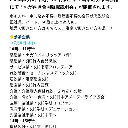
にて「ちがさき合同就職説明会」が開催されます。
参加無料・申し込み不要・履歴書不要の合同就職説明会。
正社員、パート、60歳以上の求人も。
地元で働きたい方はもちろん、湘南で働きたい方も是非！
◆
参加企業
＜7月9日(木)＞
10時～11時半
製造業：ナガタベルリッツア（株）
製造業：(有)竹内食品機械
サービス業：(株)湘南フロンティア
施設警備：セコムジャスティック(株)
建設業：湘南造園(株)
造園業：(株)竹内庭苑
介護：介護老人保健施設 ふれあいの渚
介護・障がい・保育：(株)日本アメニティライフ協会
医療・福祉業：(株)学研ココファン
教育事業：(株)学研エデュケーション
児童福祉事業：(株)未来へ
14時～15時半
機械設計：(株)茅ヶ崎技研