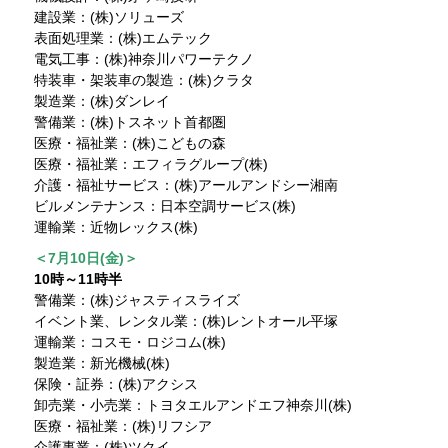
建設業：(株)ソリューズ
表面処理業：(株)エムテック
電気工事：(株)神奈川パワーテクノ
特装車・架装車の製造：(株)クラタ
製造業：(株)ダンレイ
警備業：(株)トスネット首都圏
医療・福祉業：(株)こどもの森
医療・福祉業：エフィラグループ(株)
介護・福祉サービス：(株)アールアンドシー湘南
ビルメンテナンス：日本空調サービス(株)
運輸業：近物レックス(株)
＜7月10日(金)＞
10時～11時半
警備業：(株)ジャスティスライズ
イベント業、レンタル業：(株)レントオール平塚
運輸業：コスモ・ロジコム(株)
製造業：新光機械(株)
保険・証券：(株)アクシス
卸売業・小売業：トヨタエルアンドエフ神奈川(株)
医療・福祉業：(株)リフシア
介護事業：(株)ツクイ