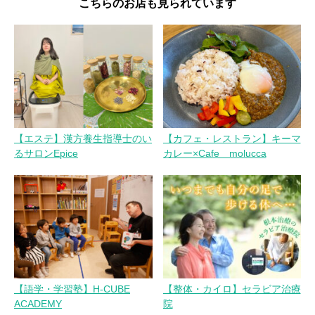
こちらのお店も見られています
シ
ョ
ン
【エステ】漢方養生指導士のい
【カフェ・レストラン】キーマ
るサロンEpice
カレー×Cafe molucca
【語学・学習塾】H-CUBE
【整体・カイロ】セラビア治療
ACADEMY
院