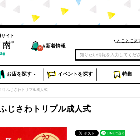
報サイト
とことこ湘
#
新着情報
19
お店
を探す
イベント
を探す
特集
5回 ふじさわトリプル成人式
 ふじさわトリプル成人式