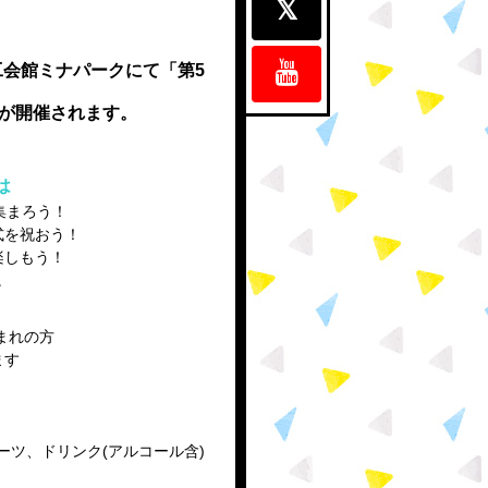
沢商工会館ミナパークにて「第5
」が開催されます。
は
集まろう！
式を祝おう！
楽しもう！
。
生まれの方
ます
ーツ、ドリンク(アルコール含)