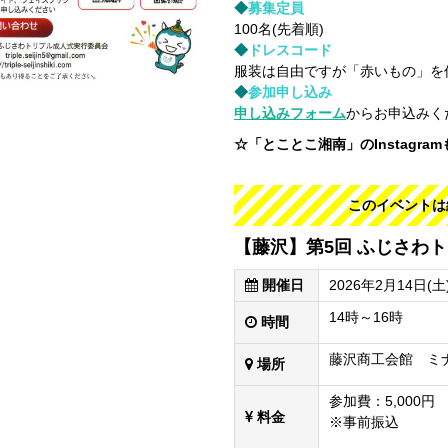
◆
募集定員
100名(先着順)
◆
ドレスコード
服装は自由ですが「赤いもの」を
◆
参加申し込み
申し込みフォーム
からお申込みく
☆「とことこ湘南」のInstagra
このイベントは
【藤沢】第5回 ふじさわ
開催日
2026年2月14日(土
14時～16時
時間
藤沢商工会館 ミ
場所
参加費：5,000円
料金
※事前振込