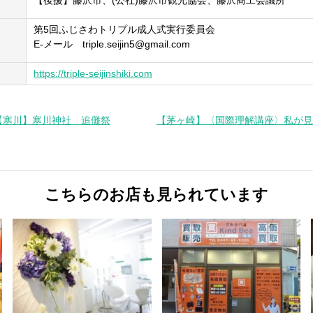
【後援】藤沢市、(公社)藤沢市観光協会、藤沢商工会議所
第5回ふじさわトリプル成人式実行委員会
E-メール triple.seijin5@gmail.com
https://triple-seijinshiki.com
【寒川】寒川神社 追儺祭
【茅ヶ崎】〈国際理解講座〉私が見
こちらのお店も見られています