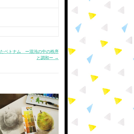
たベトナム ー混沌の中の秩序
と調和ー →