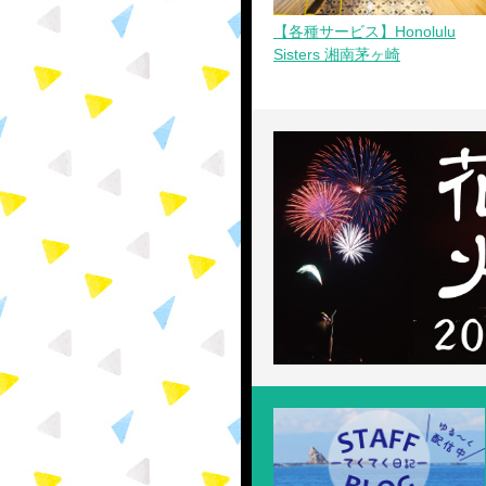
ョ
【各種サービス】Honolulu
Sisters 湘南茅ヶ崎
ン