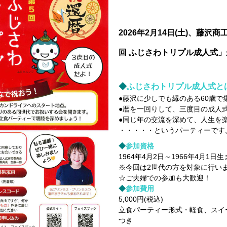
2026年2月14日(土)、藤
回 ふじさわトリプル成人式
◆
ふじさわトリプル成人式と
●藤沢に少しでも縁のある60歳で
●暦を一回りして、三度目の成人
●同じ年の交流を深めて、人生を
・・・・・というパーティーです
◆
参加資格
1964年4月2日～1966年4月1日
※今回は2世代の方を対象に行い
☆ご夫婦での参加も大歓迎！
◆
参加費用
5,000円(税込)
立食パーティー形式・軽食、スイ
つき