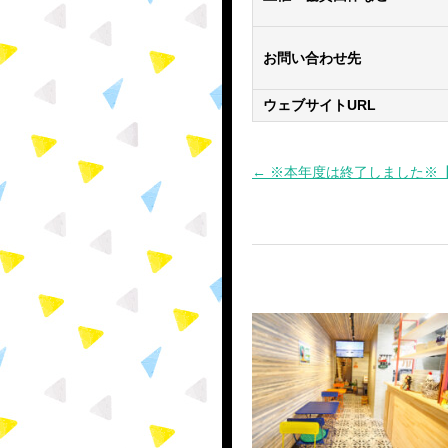
お問い合わせ先
ウェブサイトURL
← ※本年度は終了しました※
投
稿
ナ
ビ
ゲ
ー
シ