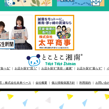
“食べる”
｜
お店を探す“買う”
｜
お店を探す“美容・健康”
｜
お店を探す“暮らす”
｜
営：株式会社未来ベース
｜
会社概要
｜
個人情報保護方針
｜
利用規約
｜
お問い合