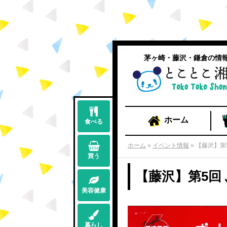
茅ヶ崎・藤沢・鎌倉の情
ホーム
食べる
ホーム
»
イベント情報
»
【藤沢】第
買う
【藤沢】第5回
美容健康
暮らし