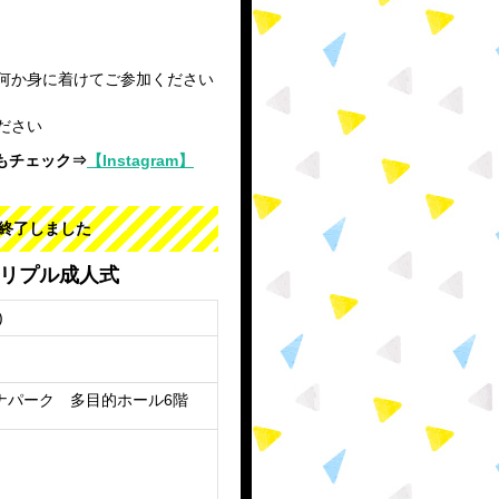
何か身に着けてご参加ください
ださい
mもチェック⇒
【Instagram】
終了しました
トリプル成人式
)
ナパーク 多目的ホール6階