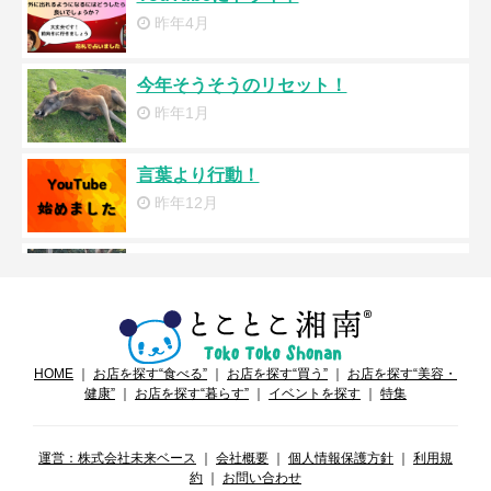
昨年4月
今年そうそうのリセット！
昨年1月
言葉より行動！
昨年12月
なんか止まってません？
昨年11月
何に向いてる分からない！
HOME
｜
お店を探す“食べる”
｜
お店を探す“買う”
｜
お店を探す“美容・
昨年11月
健康”
｜
お店を探す“暮らす”
｜
イベントを探す
｜
特集
運気を上がる！
運営：株式会社未来ベース
｜
会社概要
｜
個人情報保護方針
｜
利用規
昨年10月
約
｜
お問い合わせ