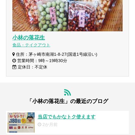
小林の落花生
食品・テイクアウト
住所：茅ヶ崎市南湖1-8-27(国道1号線沿い)
営業時間：9時～19時30分
定休日：不定休
「小林の落花生」の最近のブログ
当店でもかなトク使えます
2か月前