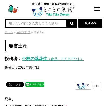
茅ヶ崎・藤沢・鎌倉の情報サイト
#
Toggl
20
navig
絞り込み
ホーム
»
店舗ブログ
»
帰省土産
帰省土産
投稿者：
小林の落花生
（食品・テイクアウト）
投稿日：2023年8月7日
1+
只今、