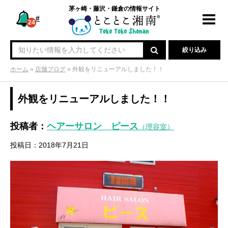
茅ヶ崎・藤沢・鎌倉の情報サイト
#
Toggl
24
navig
絞り込み
ホーム
»
店舗ブログ
»
外観をリニューアルしました！！
外観をリニューアルしました！！
投稿者：
ヘアーサロン ピース
（理容室）
投稿日：2018年7月21日