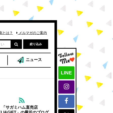
南とは？
メルマガのご案内
絞り込み
ニュース
LINE
「サガミハム直売店
ELI&GIFT」の最近のブログ