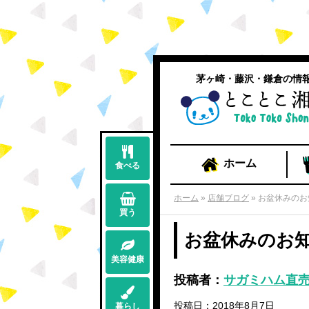
茅ヶ崎・藤沢・鎌倉の情
ホーム
食べる
ホーム
»
店舗ブログ
»
お盆休みのお
買う
お盆休みのお
美容健康
投稿者：
サガミハム直売店
投稿日：2018年8月7日
暮らし