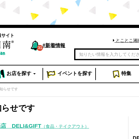
報サイト
とことこ湘
#
新着情報
31
お店
を探す
イベント
を探す
特集
知らせです
知らせです
 DELI&GIFT
（食品・テイクアウト）
D