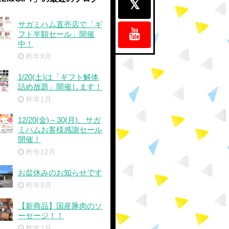
サガミハム直売店で「ギ
フト半額セール」開催
中！
昨年8月
1/20(土)は「ギフト解体
詰め放題」開催します！
昨年1月
12/20(金)～30(月)、サガ
ミハムお客様感謝セール
開催！
昨年12月
お盆休みのお知らせです
昨年8月
【新商品】国産豚肉のソ
ーセージ！！
昨年2月