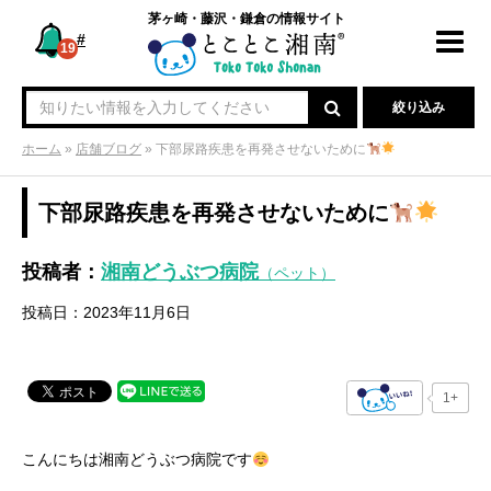
茅ヶ崎・藤沢・鎌倉の情報サイト
#
Toggl
19
navig
絞り込み
ホーム
»
店舗ブログ
»
下部尿路疾患を再発させないために
下部尿路疾患を再発させないために
投稿者：
湘南どうぶつ病院
（ペット）
投稿日：2023年11月6日
1+
こんにちは湘南どうぶつ病院です