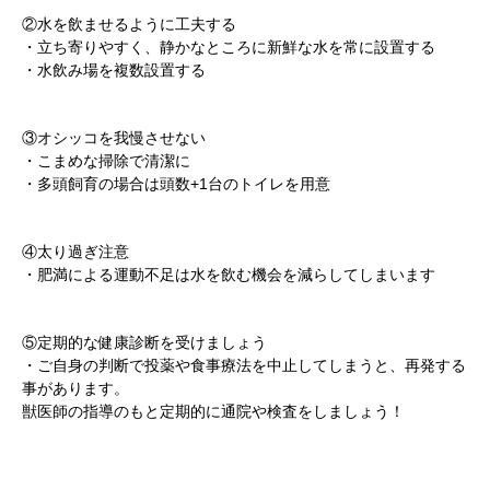
②水を飲ませるように工夫する
・立ち寄りやすく、静かなところに新鮮な水を常に設置する
・水飲み場を複数設置する
③オシッコを我慢させない
・こまめな掃除で清潔に
・多頭飼育の場合は頭数+1台のトイレを用意
④太り過ぎ注意
・肥満による運動不足は水を飲む機会を減らしてしまいます
⑤定期的な健康診断を受けましょう
・ご自身の判断で投薬や食事療法を中止してしまうと、再発する
事があります。
獣医師の指導のもと定期的に通院や検査をしましょう！