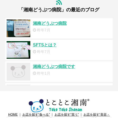
「湘南どうぶつ病院」の最近のブログ
湘南どうぶつ病院
昨年7月
SFTSとは？
昨年7月
湘南どうぶつ病院です
昨年1月
８月の臨時休診
昨年8月
ペットの熱中症に注意
HOME
｜
お店を探す“食べる”
｜
お店を探す“買う”
｜
お店を探す“美容・
昨年6月