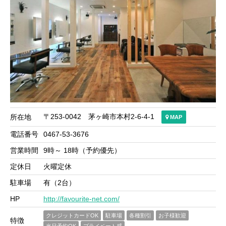
〒253-0042 茅ヶ崎市本村2-6-4-1
所在地
MAP
電話番号
0467-53-3676
営業時間
9時～ 18時（予約優先）
定休日
火曜定休
駐車場
有（2台）
HP
http://favourite-net.com/
クレジットカードOK
駐車場
各種割引
お子様歓迎
特徴
当日予約OK
プライベート感