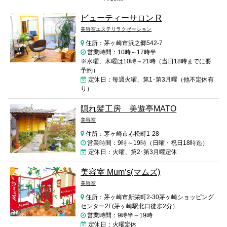
ビューティーサロン R
美容室エステリラクゼーション
住所：茅ヶ崎市浜之郷542-7
営業時間：10時～17時半
※水曜、木曜は10時～21時（当日18時までに要
予約）
定休日：毎週火曜、第1･第3月曜（他不定休有
り）
隠れ髪工房 美遊亭MATO
美容室
住所：茅ヶ崎市赤松町1-28
営業時間：9時～19時（日曜・祝日18時迄）
定休日：火曜、第2･第3月曜定休
美容室 Mum’s(マムズ)
美容室
住所：茅ヶ崎市新栄町2-30茅ヶ崎ショッピング
センター2F(茅ヶ崎駅北口徒歩2分）
営業時間：9時半～19時
定休日：火曜定休