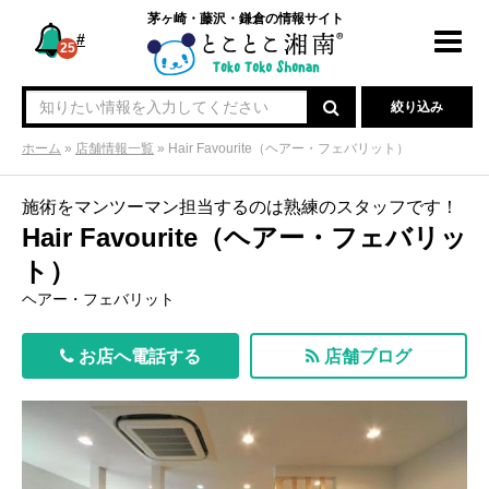
茅ヶ崎・藤沢・鎌倉の情報サイト
#
Toggl
25
navig
絞り込み
ホーム
»
店舗情報一覧
»
Hair Favourite（ヘアー・フェバリット）
施術をマンツーマン担当するのは熟練のスタッフです！
Hair Favourite（ヘアー・フェバリッ
ト）
ヘアー・フェバリット
お店へ電話する
店舗ブログ