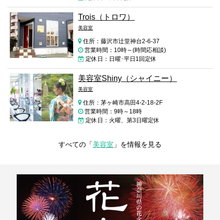
Trois（トロワ）
美容室
住所：藤沢市辻堂神台2-6-37
営業時間：10時～(時間応相談)
定休日：日曜･平日1回定休
美容室Shiny（シャイニー）
美容室
住所：茅ヶ崎市高田4-2-18-2F
営業時間：9時～18時
定休日：火曜、第3日曜定休
すべての「
美容室
」を情報を見る