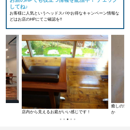
してね♪
お客様に人気というヘッドスパやお得なキャンペーン情報な
どはお店のHPにてご確認を!!
です
癒しの空
店内から見えるお庭がいい感じです！
か