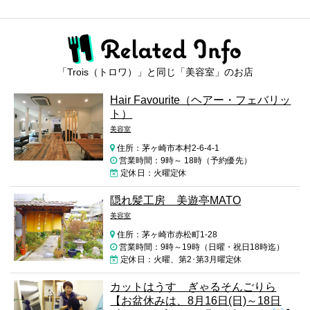
「Trois（トロワ）」と同じ「美容室」のお店
Hair Favourite（ヘアー・フェバリッ
ト）
美容室
住所：茅ヶ崎市本村2-6-4-1
営業時間：9時～ 18時（予約優先）
定休日：火曜定休
隠れ髪工房 美遊亭MATO
美容室
住所：茅ヶ崎市赤松町1-28
営業時間：9時～19時（日曜・祝日18時迄）
定休日：火曜、第2･第3月曜定休
カットはうす ぎゃるそんごりら
【お盆休みは、8月16日(日)～18日