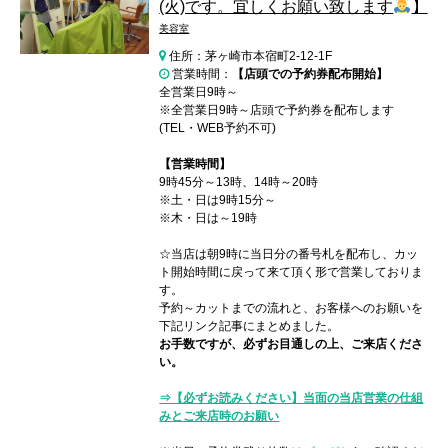
(火)です。宜しくお願い致します
】
美容室
住所：茅ヶ崎市本宿町2-12-1F
営業時間：
【店頭での予約券配布開始】
全営業日9時～
※全営業日9時～店頭で予約券を配布します
(TEL・WEB予約不可)
【営業時間】
9時45分～13時、14時～20時
※土・日は9時15分～
※木・日は～19時
☆当店は朝9時に当日分の番号札を配布し、カッ
ト開始時間に戻って来て頂く形で営業しておりま
す。
予約～カットまでの流れと、お客様へのお願いを
下記リンク記事にまとめました。
お手数ですが、必ずお目通しの上、ご来店くださ
い。
⇒【必ずお読みください】当面の当店営業の仕組
みとご来店時のお願い