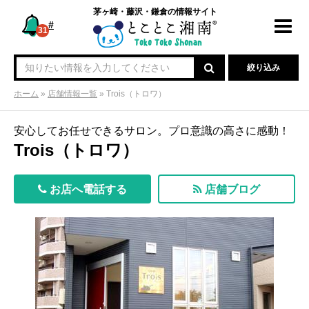
茅ヶ崎・藤沢・鎌倉の情報サイト
#
Toggl
31
navig
絞り込み
ホーム
»
店舗情報一覧
»
Trois（トロワ）
安心してお任せできるサロン。プロ意識の高さに感動！
Trois（トロワ）
お店へ電話する
店舗ブログ