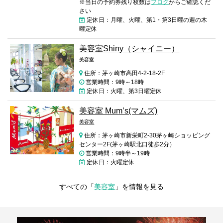
※当日の予約券残り枚数は
ブログ
からご確認くだ
さい
定休日：月曜、火曜、第1・第3日曜の週の木
曜定休
美容室Shiny（シャイニー）
美容室
住所：茅ヶ崎市高田4-2-18-2F
営業時間：9時～18時
定休日：火曜、第3日曜定休
美容室 Mum’s(マムズ)
美容室
住所：茅ヶ崎市新栄町2-30茅ヶ崎ショッピング
センター2F(茅ヶ崎駅北口徒歩2分）
営業時間：9時半～19時
定休日：火曜定休
すべての「
美容室
」を情報を見る