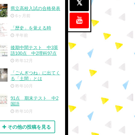
県立高校入試の合格発表
6ヶ月前
「歴史」を覚える時
半年前
後期中間テスト 中3英
語100点 中2理科97点
昨年12月
「ごんぎつね」に出てく
る「土間」とは
昨年10月
91点 期末テスト 中2
国語
昨年10月
その他の投稿を見る