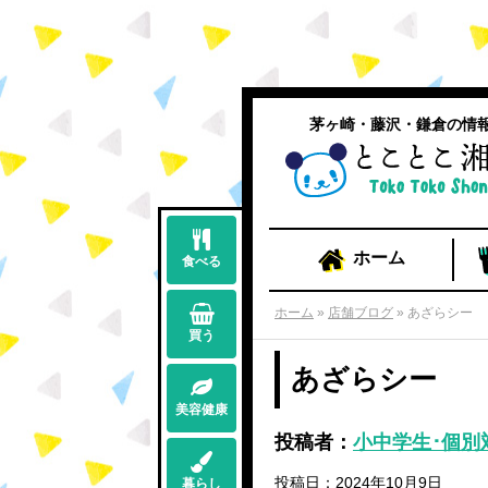
茅ヶ崎・藤沢・鎌倉の情
ホーム
食べる
ホーム
»
店舗ブログ
»
あざらシー
買う
あざらシー
美容健康
投稿者：
小中学生･個別
投稿日：2024年10月9日
暮らし