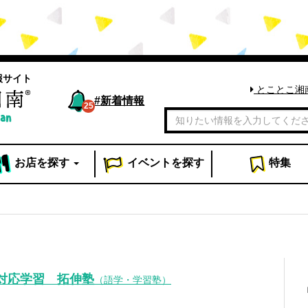
報サイト
とことこ湘
#
新着情報
25
お店
を探す
イベント
を探す
特集
対応学習 拓伸塾
（語学・学習塾）