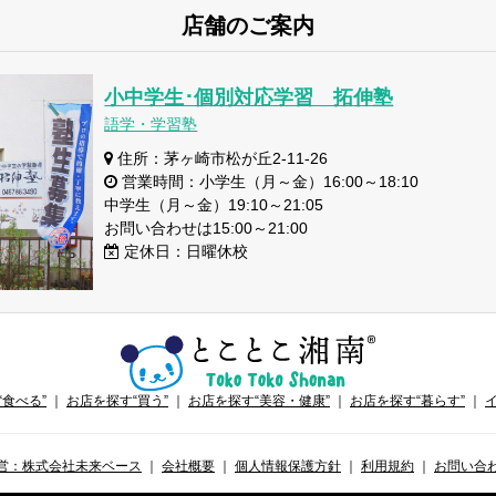
店舗のご案内
小中学生･個別対応学習 拓伸塾
語学・学習塾
住所：茅ヶ崎市松が丘2-11-26
営業時間：小学生（月～金）16:00～18:10
中学生（月～金）19:10～21:05
お問い合わせは15:00～21:00
定休日：日曜休校
“食べる”
｜
お店を探す“買う”
｜
お店を探す“美容・健康”
｜
お店を探す“暮らす”
｜
営：株式会社未来ベース
｜
会社概要
｜
個人情報保護方針
｜
利用規約
｜
お問い合