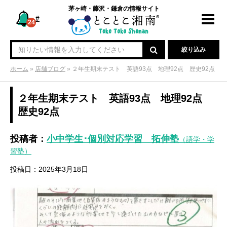
茅ヶ崎・藤沢・鎌倉の情報サイト
#
Toggl
24
navig
絞り込み
ホーム
»
店舗ブログ
»
２年生期末テスト 英語93点 地理92点 歴史92点
２年生期末テスト 英語93点 地理92点
歴史92点
投稿者：
小中学生･個別対応学習 拓伸塾
（語学・学
習塾）
投稿日：2025年3月18日