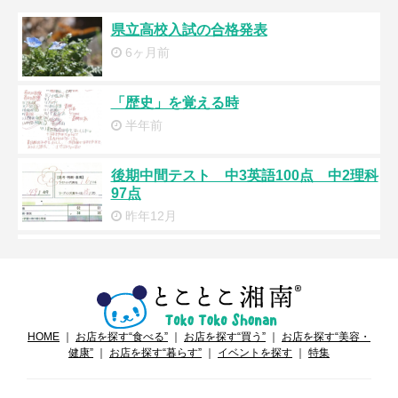
県立高校入試の合格発表
6ヶ月前
「歴史」を覚える時
半年前
後期中間テスト 中3英語100点 中2理科
97点
昨年12月
「ごんぎつね」に出てくる「土間」とは
昨年10月
91点 期末テスト 中2 国語
HOME
｜
お店を探す“食べる”
｜
お店を探す“買う”
｜
お店を探す“美容・
昨年10月
健康”
｜
お店を探す“暮らす”
｜
イベントを探す
｜
特集
90点 期末テスト 中3英語