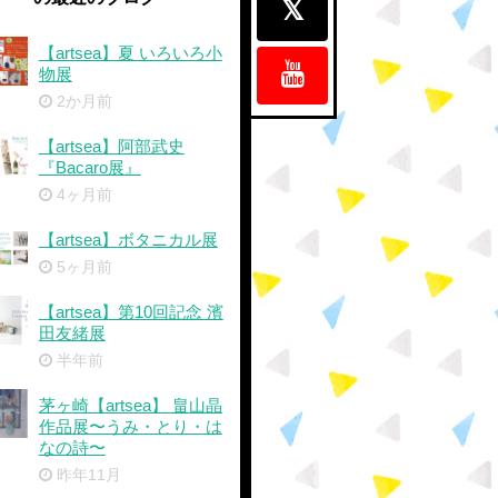
【artsea】夏 いろいろ小
物展
2か月前
【artsea】阿部武史
『Bacaro展』
4ヶ月前
【artsea】ボタニカル展
5ヶ月前
【artsea】第10回記念 濱
田友緒展
半年前
茅ヶ崎【artsea】 畠山晶
作品展〜うみ・とり・は
なの詩〜
昨年11月