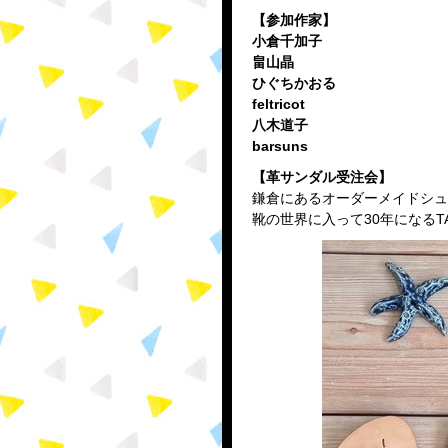
【参加作家】
小倉千加子
畠山晶
ひぐちかおる
feltricot
八木道子
barsuns
【革サンダル受注会】
鎌倉にあるオーダーメイドシュ
靴の世界に入って30年になる