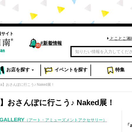
報サイト
とことこ湘
#
新着情報
31
お店
を探す
イベント
を探す
特集
ea】おさんぽに行こう♪ Naked展！
ea】おさんぽに行こう♪ Naked展！
&GALLERY
（アート・アミューズメントアクセサリー）
「a