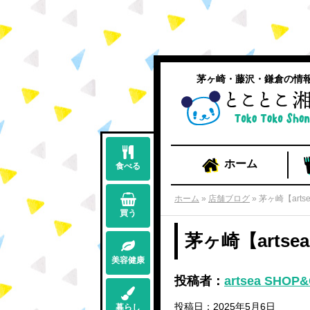
茅ヶ崎・藤沢・鎌倉の情
ホーム
食べる
ホーム
»
店舗ブログ
»
茅ヶ崎【arts
買う
茅ヶ崎【arts
美容健康
投稿者：
artsea SHOP
投稿日：2025年5月6日
暮らし