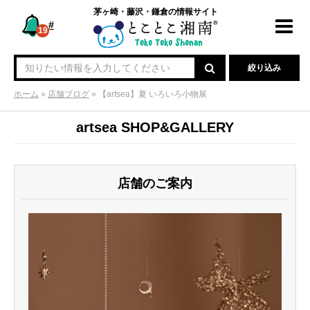
茅ヶ崎・藤沢・鎌倉の情報サイト
#
Toggl
19
navig
絞り込み
ホーム
»
店舗ブログ
»
【artsea】夏 いろいろ小物展
artsea SHOP&GALLERY
店舗のご案内