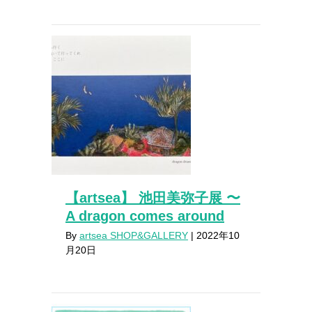
【artsea】 池田美弥子展 〜
A dragon comes around
By
artsea SHOP&GALLERY
|
2022年10
月20日