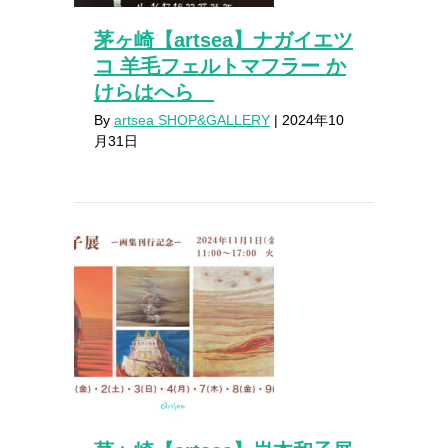
茅ヶ崎【artsea】ナガイエツ
コ 羊毛フェルトマフラー か
けらはへら
By
artsea SHOP&GALLERY
|
2024年10
月31日