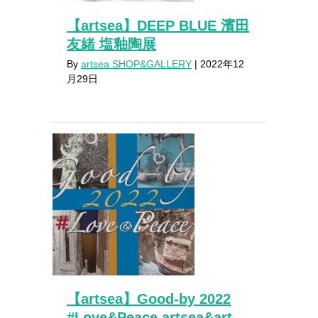
【artsea】DEEP BLUE 濱田
友緒 塩釉陶展
By
artsea SHOP&GALLERY
|
2022年12
月29日
【artsea】Good-by 2022
#Love&Peace artsea&art