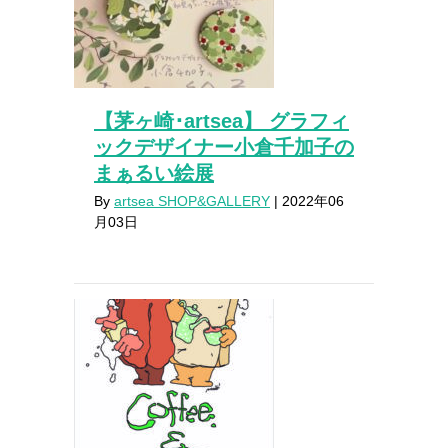
【茅ヶ崎･artsea】 グラフィ
ックデザイナー小倉千加子の
まぁるい絵展
By
artsea SHOP&GALLERY
|
2022年06
月03日