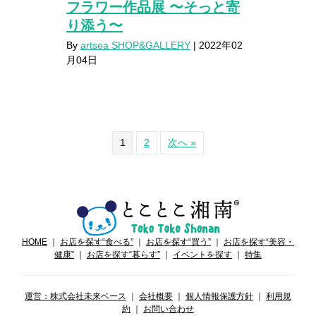
フラワー作品展 〜そっと寄
り添う〜
By
artsea SHOP&GALLERY
|
2022年02
月04日
1
2
次へ »
HOME
｜
お店を探す“食べる”
｜
お店を探す“買う”
｜
お店を探す“美容・
健康”
｜
お店を探す“暮らす”
｜
イベントを探す
｜
特集
運営：株式会社未来ベース
｜
会社概要
｜
個人情報保護方針
｜
利用規
約
｜
お問い合わせ