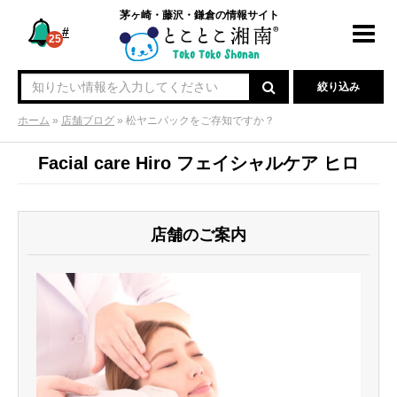
茅ヶ崎・藤沢・鎌倉の情報サイト
#
Toggl
25
navig
絞り込み
ホーム
»
店舗ブログ
»
松ヤニパックをご存知ですか？
Facial care Hiro フェイシャルケア ヒロ
店舗のご案内