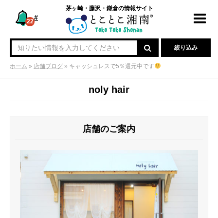
茅ヶ崎・藤沢・鎌倉の情報サイト
#
Toggl
22
navig
絞り込み
ホーム
»
店舗ブログ
»
キャッシュレスで5％還元中です
noly hair
店舗のご案内