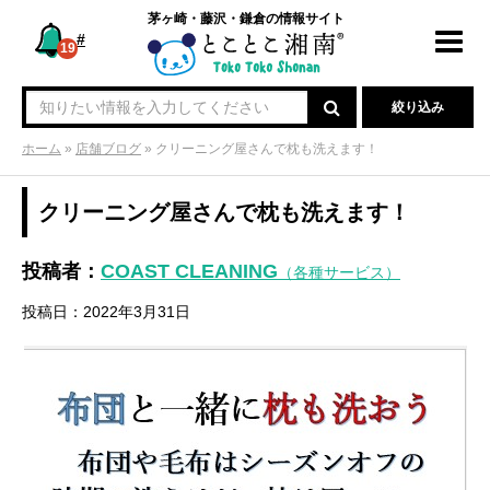
茅ヶ崎・藤沢・鎌倉の情報サイト
#
Toggl
19
navig
絞り込み
ホーム
»
店舗ブログ
»
クリーニング屋さんで枕も洗えます！
クリーニング屋さんで枕も洗えます！
投稿者：
COAST CLEANING
（各種サービス）
投稿日：2022年3月31日