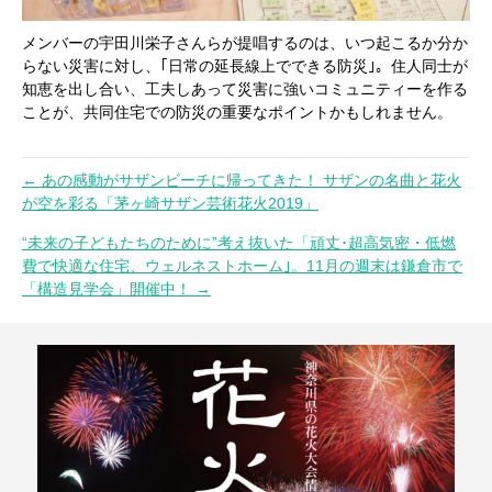
メンバーの宇田川栄子さんらが提唱するのは、いつ起こるか分か
らない災害に対し、｢日常の延長線上でできる防災｣。住人同士が
知恵を出し合い、工夫しあって災害に強いコミュニティーを作る
ことが、共同住宅での防災の重要なポイントかもしれません。
← あの感動がサザンビーチに帰ってきた！ サザンの名曲と花火
投
が空を彩る「茅ヶ崎サザン芸術花火2019」
稿
“未来の子どもたちのために”考え抜いた「頑丈･超高気密・低燃
ナ
費で快適な住宅、ウェルネストホーム｣。11月の週末は鎌倉市で
ビ
「構造見学会」開催中！ →
ゲ
ー
シ
ョ
ン