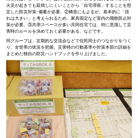
火災が起きても延焼しにくいことから「自宅滞留」することを想
定した防災対策･備蓄が必要。②構造にもよるが、基本的に「揺
れは大きい」と考えられるため、家具固定など室内の飛散防止対
策が必要。③共用スペースが多い共同住宅では、特に意識して災
害時のルールを決めておく必要がある、などです。
同グループは、定期的な交流会などで住民同士のつながりをつく
り、全世帯の状況を把握。災害時の行動基準や対策本部の詳細を
まとめた独自の防災ハンドブックを作り上げました。