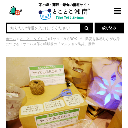
茅ヶ崎・藤沢・鎌倉の情報サイト
#
Toggl
25
navig
絞り込み
ホーム
»
とことこタイムズ
»
｢やってみるBOX｣で、防災を体感しながら身
につける！サーパス茅ヶ崎駅前の「マンション防災」展示