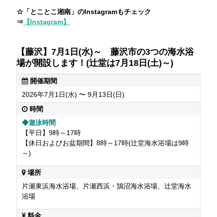
☆「とことこ湘南」のInstagramもチェック
⇒
【Instagram】
【藤沢】7月1日(水)～ 藤沢市の3つの海水浴
場が開設します！(辻堂は7月18日(土)～)
開催期間
2026年7月1日(水) 〜 9月13日(日)
時間
◆
遊泳時間
【平日】9時～17時
【休日およびお盆期間】8時～17時(辻堂海水浴場は9時
～)
場所
片瀬東浜海水浴場、片瀬西浜・鵠沼海水浴場、辻堂海水
浴場
料金