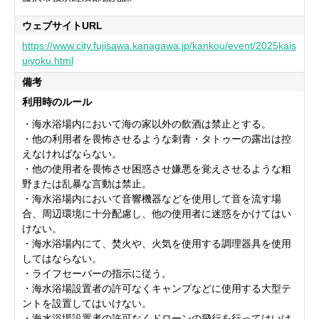
ウェブサイトURL
https://www.city.fujisawa.kanagawa.jp/kankou/event/2025kais
uiyoku.html
備考
利用時のルール
・海水浴場内において海の家以外の飲酒は禁止とする。
・他の利用者を畏怖させるような刺青・タトゥーの露出は控
えなければならない。
・他の使用者を畏怖させ困惑させ嫌悪を覚えさせるような粗
野または乱暴な言動は禁止。
・海水浴場内において音響機器などを使用して音を流す場
合、周辺環境に十分配慮し、他の使用者に迷惑をかけてはい
けない。
・海水浴場内にて、焚火や、火気を使用する調理器具を使用
してはならない。
・ライフセーバーの指示に従う。
・海水浴場設置者の許可なくキャンプなどに使用する大型テ
ントを設置してはいけない。
・海水浴場設置者の許可なくドローンの飛行を行ってはいけ