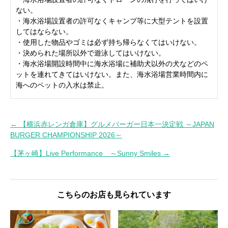
ない。
・海水浴場設置者の許可なくキャンプ等に大型テントを設置
してはならない。
・使用した物品やゴミは必ず持ち帰らなくてはいけない。
・決められた場所以外で遊泳してはいけない。
・海水浴場開設時間中に海水浴場に補助犬以外の犬などのペ
ットを連れてきてはいけない。また、海水浴場営業時間内に
海へのペットの入水は禁止。
← 【横浜赤レンガ倉庫】グルメバーガー日本一決定戦 ～JAPAN
投
BURGER CHAMPIONSHIP 2026～
稿
【茅ヶ崎】Live Performance ～Sunny Smiles →
ナ
ビ
ゲ
こちらのお店も見られています
ー
シ