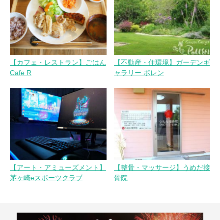
ョ
ン
【カフェ・レストラン】ごはん
【不動産・住環境】ガーデンギ
Cafe R
ャラリー ポレン
【アート・アミューズメント】
【整骨・マッサージ】うめだ接
茅ヶ崎eスポーツクラブ
骨院