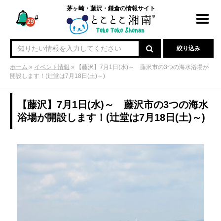
茅ヶ崎・藤沢・鎌倉の情報サイト
#
Toggl
29
navig
絞り込み
ホーム
»
イベント情報
»
【藤沢】7月1日(水)～ 藤沢市の3つの海水浴場が
開設します！(辻堂は7月18日(土)～)
【藤沢】7月1日(水)～ 藤沢市の3つの海水
浴場が開設します！(辻堂は7月18日(土)～)