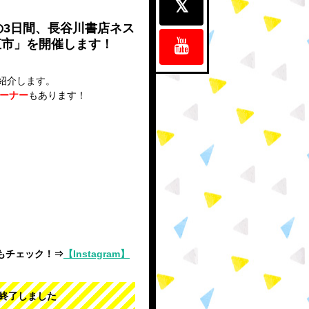
(日)の3日間、長谷川書店ネス
直市」を開催します！
紹介します。
コーナー
もあります！
mもチェック！⇒
【Instagram】
終了しました