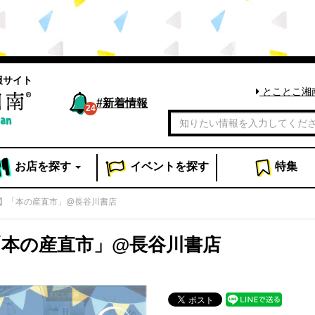
報サイト
とことこ湘
#
新着情報
24
お店
を探す
イベント
を探す
特集
】「本の産直市」@長谷川書店
「本の産直市」@長谷川書店