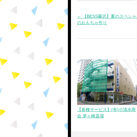
← 【BESS藤沢】夏のスペシ
投
のおもちゃ作り
稿
ナ
ビ
ゲ
ー
シ
ョ
【各種サービス】(有)小清水商
会 茅ヶ崎斎場
ン