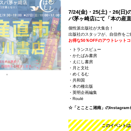
7/24(金)・25(土)・26
パ茅ヶ崎店にて「本の産
個性派出版社が大集合！
出版社のスタッフが、自信作をご
お得な50％OFFのアウトレット
・トランスビュー
・かたばみ書房
・えにし書房
・月と文社
・めくるむ
・共和国
・本の種出版
・英明企画編集
・Roulé
☆「とことこ湘南」のInstagra
このイベントは