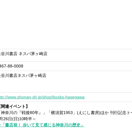
長谷川書店 ネスパ茅ヶ崎店
467-88-0008
長谷川書店ネスパ茅ヶ崎店
ttp://www.shonan-sh.jp/shop/books-hasegawa
【関連イベント】
「神奈川の『戦後80年』」「横須賀1953」(えにし書房)ほか 刊行記念
月26日(日)10時半～
⇒「書店発！ 歩いて見て感じる神奈川の歴史」