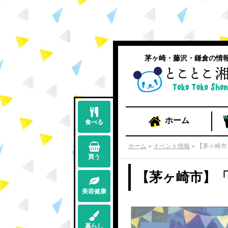
茅ヶ崎・藤沢・鎌倉の情
ホーム
食べる
ホーム
»
イベント情報
»
【茅ヶ崎市
買う
【茅ヶ崎市】
美容健康
暮らし