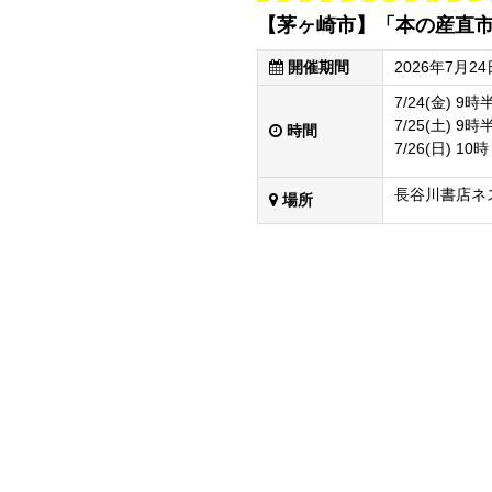
【茅ヶ崎市】「本の産直
開催期間
2026年7月24
7/24(金) 9
7/25(土) 9
時間
7/26(日) 10
長谷川書店ネ
場所