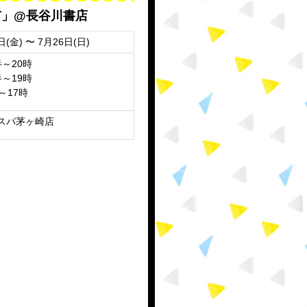
市」@長谷川書店
日(金) 〜 7月26日(日)
時半～20時
時半～19時
時～17時
スパ茅ヶ崎店