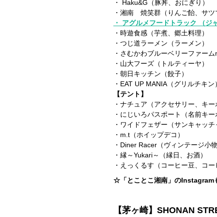
・ Haku&G（豚丼、おにぎり）
・湘南 焼笑群（りんご飴、サツ
・ アグルメフードトラック （ジ
・時遊食感（芋煮、郷土料理）
・つじ道ラーメン（ラーメン）
・さむかわブルーベリーファームn
・山大フーズ（トルティーヤ）
・朝日キッチン（餃子）
・EAT UP MANIA（グリルチキン
【テント】
・ナチュア（アクセサリー、キー
・にじいろパスポート（名前キー
・ワイドフェザー（サンキャッチ
・m.t（ホイップデコ）
・Diner Racer（ヴィンテージ小
・縁～Yukari～（縁日、お酒）
・えっくるす（コーヒー豆、コー
☆「とことこ湘南」のInstagra
【茅ヶ崎】SHONAN STREE