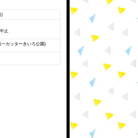
)
中止
第一カッターきいろ公園)