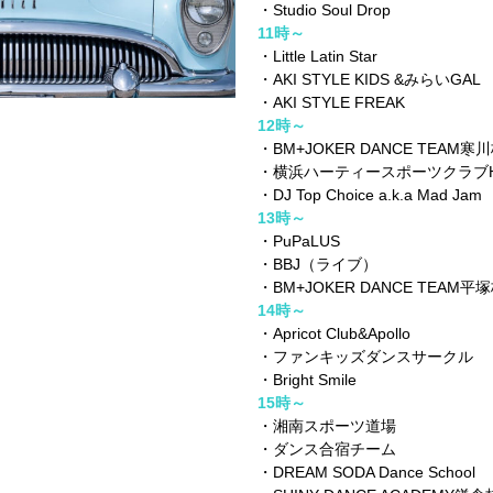
・Studio Soul Drop
11時～
・Little Latin Star
・AKI STYLE KIDS &みらいGAL
・AKI STYLE FREAK
12時～
・BM+JOKER DANCE TEAM寒
・横浜ハーティースポーツクラブHeart
・DJ Top Choice a.k.a Mad Jam
13時～
・PuPaLUS
・BBJ（ライブ）
・BM+JOKER DANCE TEAM平
14時～
・Apricot Club&Apollo
・ファンキッズダンスサークル
・Bright Smile
15時～
・湘南スポーツ道場
・ダンス合宿チーム
・DREAM SODA Dance School