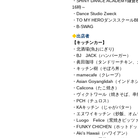
・SHINY DANCE ACADEMY鎌倉
16時～
・Dance Studio Zweck
・TO MY HEROダンススクール
・B-SWAG
◆
出店者
【キッチンカー】
・北酒場(魚おにぎり)
・BJ JACK（ハンバーガー）
・眞田珈琲（タンドリーチキン、
・キッチン樹（そぼろ丼）
・mamecafe（クレープ）
・Asian Goyanglidah（インド
・Calicona（たこ焼き）
・ヴィクトワール（焼きそば、串
・PCH（チュロス）
・KAキッチン（じゃがバター）
・エヌワイキッチン（炒飯、オム
・Luogo Felice（窯焼きピッツ
・FUNKY CHICHEN（ホットド
・Aki’s Hawaii（ハワイアン）