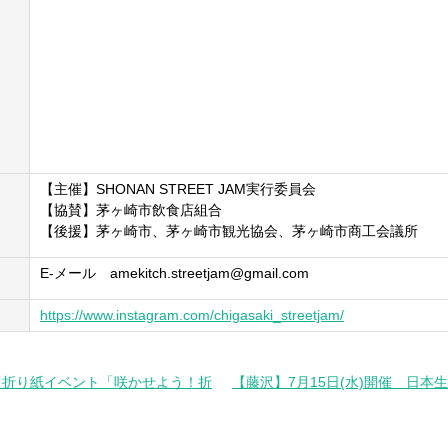
【主催】SHONAN STREET JAM実行委員会
【協賛】茅ヶ崎市飲食店組合
【後援】茅ヶ崎市、茅ヶ崎市観光協会、茅ヶ崎市商工会議所
E-メール amekitch.streetjam@gmail.com
https://www.instagram.com/chigasaki_streetjam/
回 折り紙イベント「咲かせよう！折
【藤沢】7月15日(水)開催 日