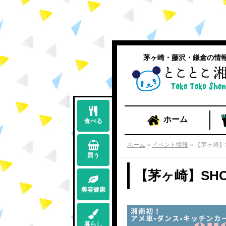
茅ヶ崎・藤沢・鎌倉の情
ホーム
食べる
ホーム
»
イベント情報
»
【茅ヶ崎】SH
買う
【茅ヶ崎】SHONA
美容健康
暮らし