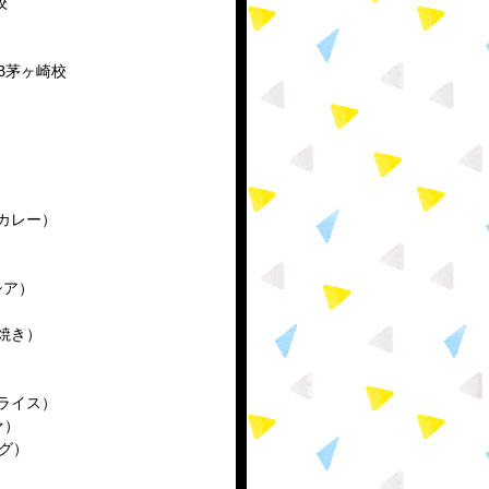
校
BB茅ヶ崎校
カレー）
ネシア）
焼き）
ライス）
ァ）
ッグ）