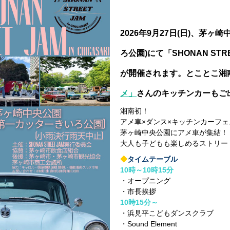
2026年9月27日(日)、茅ヶ
ろ公園)にて「SHONAN STREE
が開催されます。とことこ湘
メ」
さんのキッチンカーもご
湘南初！
アメ車×ダンス×キッチンカーフェ
茅ヶ崎中央公園にアメ車が集結！
大人も子どもも楽しめるストリー
◆
タイムテーブル
10時～10時15分
・オープニング
・市長挨拶
10時15分～
・浜見平こどもダンスクラブ
・Sound Element