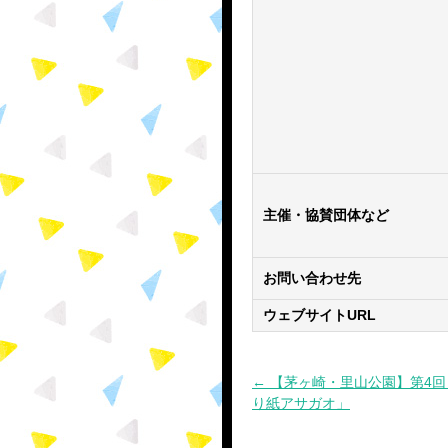
主催・協賛団体など
お問い合わせ先
ウェブサイトURL
← 【茅ヶ崎・里山公園】第4
投
り紙アサガオ」