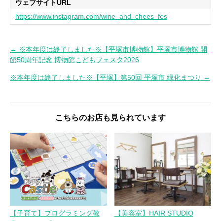
ウェブサイトURL
https://www.instagram.com/wine_and_chees_fes
← ※本年度は終了しました※【平塚市博物館】平塚市博物館 開
投
館50周年記念 博物館こどもフェスタ2026
稿
※本年度は終了しました※【平塚】第50回 平塚市 緑化まつり →
ナ
ビ
ゲ
こちらのお店も見られています
ー
シ
ョ
ン
【子育て】プログラミング教
【美容室】HAIR STUDIO