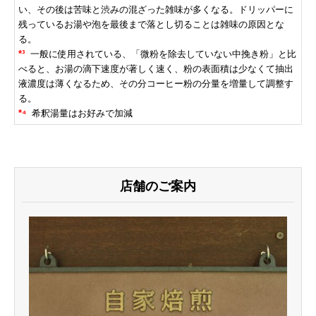
い、その後は苦味と渋みの混ざった雑味が多くなる。ド
リッパーに
残っているお湯や泡を最後まで落とし切ることは雑味の原因とな
る。
*
³
一般に使用されている、「微粉を除去していない中挽き粉」と比
べると、お湯の滴下速度が著しく速く、粉の表面積は少なくて抽出
液濃度は
薄くなるため、その分コーヒー粉の分量を増量して調整す
る。
*
⁴
希釈湯量はお好みで加減
店舗のご案内