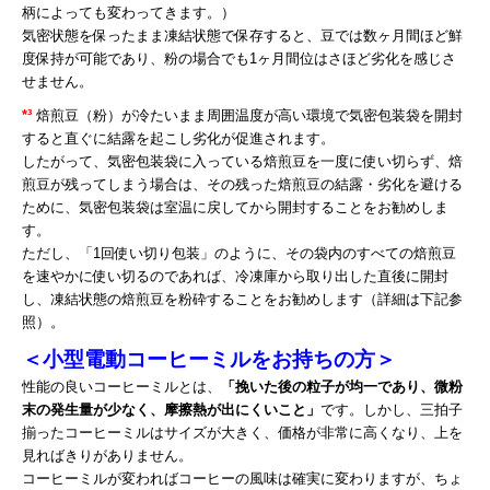
柄によっても変わってきます。）
気密状態を保ったまま凍結状態で保存すると、豆では数ヶ月間ほど鮮
度保持が可能であり、粉の場合でも1ヶ月間位はさほど劣化を感じさ
せません。
*
³
焙煎豆（粉）が冷たいまま周囲温度が高い環境で気密包装袋を開封
すると直ぐに結露を起こし劣化が促進されます。
したがって、気密包装袋に入っている焙煎豆を一度に使い切らず、焙
煎豆が残ってしまう場合は、その残った焙煎豆の結露・劣化を避ける
ために、気密包装袋は室温に戻してから開封することをお勧めしま
す。
ただし、「1回使い切り包装」のように、その袋内のすべての焙煎豆
を速やかに使い切るのであれば、冷凍庫から取り出した直後に開封
し、凍結状態の焙煎豆を粉砕することをお勧めします（詳細は下記参
照）。
＜小型電動コーヒーミルをお持ちの方＞
性能の良いコーヒーミルとは、
「挽いた後の粒子が均一であり、微粉
末の発生量が少なく、摩擦熱が出にくいこと」
です。しかし、三拍子
揃ったコーヒーミルはサイズが大きく、価格が非常に高くなり、上を
見ればきりがありません。
コーヒーミルが変わればコーヒーの風味は確実に変わりますが、ちょ