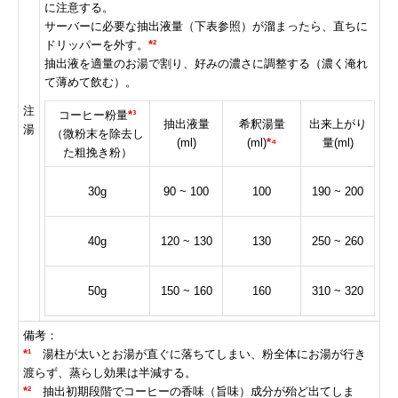
に注意する。
サーバーに必要な抽出液量（下表参照）が溜まったら、直ちに
ドリッパーを外す。
*²
抽出液を適量のお湯で割り、好みの濃さに調整する（濃く淹れ
て薄めて飲む）。
注
コーヒー粉量
*³
抽出液量
希釈湯量
出来上がり
湯
（微粉末を除去し
(ml)
(ml)
*
⁴
量(ml)
た粗挽き粉）
30g
90 ~ 100
100
190 ~ 200
40g
120 ~ 130
130
250 ~ 260
50g
150 ~ 160
160
310 ~ 320
備考：
*
¹
湯柱が太いとお湯が直ぐに落ちてしまい、粉全体にお湯が行き
渡らず、蒸らし効果は半減する。
*
²
抽出初期段階でコーヒーの香味（旨味）成分が殆ど出てしま