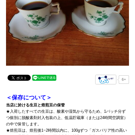
6+
＜保存について＞
当店に於ける生豆と焙煎豆の保管
★入荷したすべての生豆は、酸素や湿気から守るため、1バッチ分ず
つ個別に脱酸素剤封入包装の上、低温貯蔵庫（または24時間空調室）
の中で保管します。
★焙煎豆は、焙煎後1~2時間以内に、100gずつ「ガスバリア性の高い