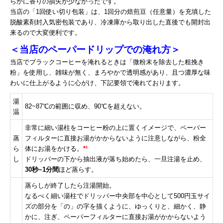
らかに香りの損失が少なかったです。
当店の「1回使い切り包装」は、1回分の焙煎豆（任意量）を充填した
脱酸素剤封入気密包装であり、冷凍庫から取り出した直後でも開封出
来るので大変便利です。
＜当店のペーパードリップでの淹れ方＞
当店でブラックコーヒーを淹れるときは「微粉末を除去した粗挽き
粉」を使用し、雑味が無く、まろやかで透明感があり、且つ濃厚な味
わいに仕上がるように心がけ、下記要領で淹れております。
湯
82~87℃の範囲に収め、90℃を超えない。
温
非常に細い湯柱をコーヒー粉の上に置くイメージで、ペーパー
蒸
フィルターに直接お湯がかからないように注意しながら、粉全
ら
体にお湯をかける。
*¹
し
ドリッパーの下から抽出液が落ち始めたら、一旦注湯を止め、
30秒~1分間
ほど蒸らす。
蒸らしが終了したら注湯開始。
なるべく細い湯柱でドリッパー中央部を中心として500円玉サイ
ズの部分を「の」の字を描くように、ゆっくりと、細かく、静
かに、注ぎ、ペーパーフィルターに直接お湯がかからないよう