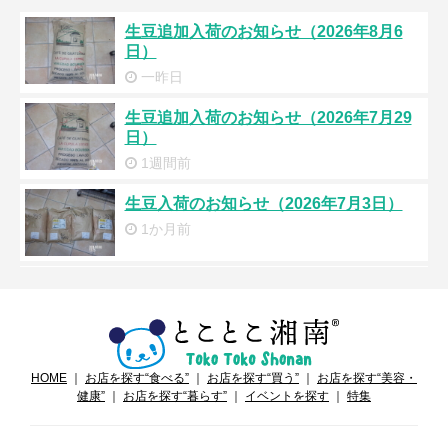
生豆追加入荷のお知らせ（2026年8月6
日）
一昨日
生豆追加入荷のお知らせ（2026年7月29
日）
1週間前
生豆入荷のお知らせ（2026年7月3日）
1か月前
生豆追加入荷のお知らせ（2026年5月14
日）
3か月前
生豆追加入荷のお知らせ（2026年3月5
HOME
｜
お店を探す“食べる”
｜
お店を探す“買う”
｜
お店を探す“美容・
日）
健康”
｜
お店を探す“暮らす”
｜
イベントを探す
｜
特集
6ヶ月前