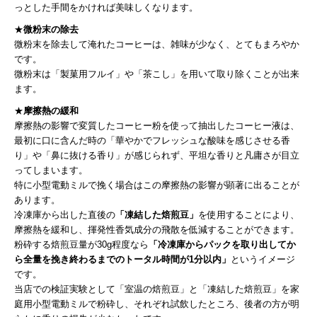
っとした手間をかければ美味しくなります。
★
微粉末の除去
微粉末を除去して淹れたコーヒーは、雑味が少なく、とてもまろやか
です。
微粉末は「製菓用フルイ」や「茶こし」を用いて取り除くことが出来
ます。
★
摩擦熱の緩和
摩擦熱の影響で変質したコーヒー粉を使って抽出したコーヒー液は、
最初に口に含んだ時の「華やかでフレッシュな酸味を感じさせる香
り」や「鼻に抜ける香り」が感じられず、平坦な香りと凡庸さが目立
ってしまいます。
特に小型電動ミルで挽く場合はこの摩擦熱の影響が顕著に出ることが
あります。
冷凍庫から出した直後の
「凍結した焙煎豆」
を使用することにより、
摩擦熱を緩和し、揮発性香気成分の飛散を低減することができます。
粉砕する焙煎豆量が30g程度なら
「冷凍庫からパックを取り出してか
ら全量を挽き終わるまでのトータル時間が1分以内」
というイメージ
です。
当店での検証実験として「室温の焙煎豆」と「凍結した焙煎豆」を家
庭用小型電動ミルで粉砕し、それぞれ試飲したところ、後者の方が明