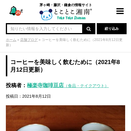
茅ヶ崎・藤沢・鎌倉の情報サイト
#
Toggl
25
navig
絞り込み
ホーム
»
店舗ブログ
»
コーヒーを美味しく飲むために（2021年8月12日更
新）
コーヒーを美味しく飲むために（2021年8
月12日更新）
投稿者：
極楽寺珈琲豆店
（食品・テイクアウト）
投稿日：2021年8月12日