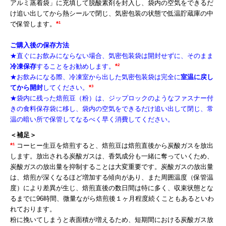
アルミ蒸着袋」に充填して脱酸素剤を封入し、袋内の空気をできるだ
け追い出してから熱シールで閉じ、気密包装の状態で低温貯蔵庫の中
で保管します。
*
¹
ご購入後の保存方法
★直ぐにお飲みにならない場合、気密包装袋は開封せずに、そのまま
冷凍保存
することをお勧めします。
*
²
★お飲みになる際、冷凍室から出した気密包装袋は完全に
室温に戻し
てから開封
してください。
*
³
★袋内に残った焙煎豆（粉）は、ジップロックのようなファスナー付
きの食料保存袋に移し、袋内の空気をできるだけ追い出して閉じ、常
温の暗い所で保管してなるべく早く消費してください。
＜補足＞
*
¹
コーヒー生豆を焙煎すると、焙煎豆は焙煎直後から炭酸ガスを放出
します。放出される炭酸ガスは、香気成分も一緒に奪っていくため、
炭酸ガスの放出量を抑制することは大変重要です。
炭酸ガスの放出量
は、焙煎が深くなるほど増加する傾向があり、また周囲温度（保管温
度）により差異が生じ、焙煎直後の数日間は特に多く、収束状態とな
るまでに96時間、微量ながら焙煎後１ヶ月程度続くこともあるといわ
れております。
粉に挽いてしまうと表面積が増えるため、短期間における炭酸ガス放