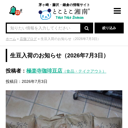
茅ヶ崎・藤沢・鎌倉の情報サイト
#
Toggl
22
navig
絞り込み
ホーム
»
店舗ブログ
»
生豆入荷のお知らせ（2026年7月3日）
生豆入荷のお知らせ（2026年7月3日）
投稿者：
極楽寺珈琲豆店
（食品・テイクアウト）
投稿日：2026年7月3日