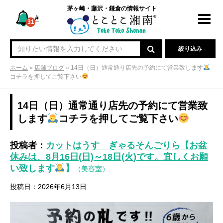
茅ヶ崎・藤沢・鎌倉の情報サイト
#
Toggl
31
navig
絞り込み
ホーム
»
店舗ブログ
»
14日（日）通常通り店先の予約にて営業致します
コチラを押してご覧下さい
14日（日）通常通り店先の予約にて営業致
します
コチラを押してご覧下さい
投稿者：
カットはうす ぎゃるそんごりら【お盆
休みは、8月16日(日)～18日(火)です。宜しくお願
い致します
】
（美容室）
投稿日：2026年6月13日