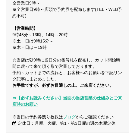
全営業日9時～
※全営業日9時～店頭で予約券を配布します(TEL・WEB予
約不可)
【営業時間】
9時45分～13時、14時～20時
※土・日は9時15分～
※木・日は～19時
☆当店は朝9時に当日分の番号札を配布し、カット開始時
間に戻って来て頂く形で営業しております。
予約～カットまでの流れと、お客様へのお願いを下記リン
ク記事にまとめました。
お手数ですが、必ずお目通しの上、ご来店ください。
⇒【必ずお読みください】当面の当店営業の仕組みとご来
店時のお願い
※当日の予約券残り枚数は
ブログ
からご確認ください
定休日：月曜、火曜、第1・第3日曜の週の木曜定休