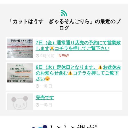
「カットはうす ぎゃるそんごりら」の最近のブ
ログ
7日（金）通常通り店先の予約にて営業致
します
コチラを押してご覧下さい
9時間前
NEW!
6日（木）定休日となります。
お盆休み
のお知らせ含む
コチラを押してご覧下
さい
一昨日
完売です
一昨日
17:00更新【残り予約状況】コチラを押し
てご覧下さい
更新されてない時は状況