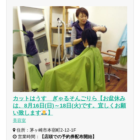
カットはうす ぎゃるそんごりら【お盆休み
は、8月16日(日)～18日(火)です。宜しくお願
い致します
】
美容室
住所：茅ヶ崎市本宿町2-12-1F
営業時間：
【店頭での予約券配布開始】