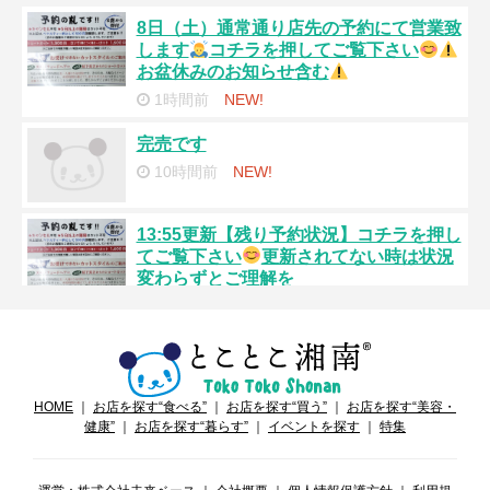
8日（土）通常通り店先の予約にて営業致
します
コチラを押してご覧下さい
お盆休みのお知らせ含む
1時間前
NEW!
完売です
10時間前
NEW!
13:55更新【残り予約状況】コチラを押し
てご覧下さい
更新されてない時は状況
変わらずとご理解を
11時間前
NEW!
7日（金）通常通り店先の予約にて営業致
します
コチラを押してご覧下さい
一昨日
HOME
｜
お店を探す“食べる”
｜
お店を探す“買う”
｜
お店を探す“美容・
健康”
｜
お店を探す“暮らす”
｜
イベントを探す
｜
特集
6日（木）定休日となります。
お盆休み
のお知らせ含む
コチラを押してご覧下
さい