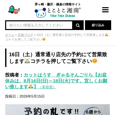
茅ヶ崎・藤沢・鎌倉の情報サイト
#
Toggl
25
navig
絞り込み
ホーム
»
店舗ブログ
»
16日（土）通常通り店先の予約にて営業致します
コチラを押してご覧下さい
16日（土）通常通り店先の予約にて営業致
します
コチラを押してご覧下さい
投稿者：
カットはうす ぎゃるそんごりら【お盆
休みは、8月16日(日)～18日(火)です。宜しくお願
い致します
】
（美容室）
投稿日：2026年5月15日