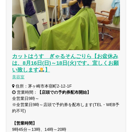
カットはうす ぎゃるそんごりら【お盆休み
は、8月16日(日)～18日(火)です。宜しくお願
い致します
】
美容室
住所：茅ヶ崎市本宿町2-12-1F
営業時間：
【店頭での予約券配布開始】
全営業日9時～
※全営業日9時～店頭で予約券を配布します(TEL・WEB予
約不可)
【営業時間】
9時45分～13時、14時～20時