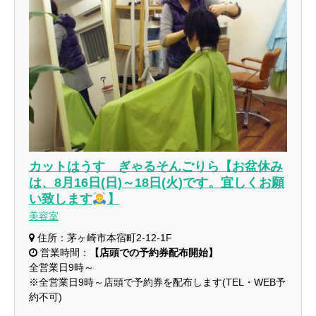
カットはうす ぎゃるそんごりら【お盆休み
は、8月16日(日)～18日(火)です。宜しくお願
い致します
】
美容室
住所：茅ヶ崎市本宿町2-12-1F
営業時間：
【店頭での予約券配布開始】
全営業日9時～
※全営業日9時～店頭で予約券を配布します(TEL・WEB予
約不可)