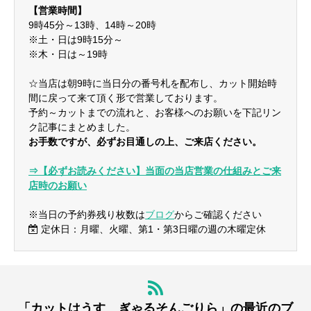
【営業時間】
9時45分～13時、14時～20時
※土・日は9時15分～
※木・日は～19時
☆当店は朝9時に当日分の番号札を配布し、カット開始時
間に戻って来て頂く形で営業しております。
予約～カットまでの流れと、お客様へのお願いを下記リン
ク記事にまとめました。
お手数ですが、必ずお目通しの上、ご来店ください。
⇒【必ずお読みください】当面の当店営業の仕組みとご来
店時のお願い
※当日の予約券残り枚数は
ブログ
からご確認ください
定休日：月曜、火曜、第1・第3日曜の週の木曜定休
「カットはうす ぎゃるそんごりら」の最近のブ