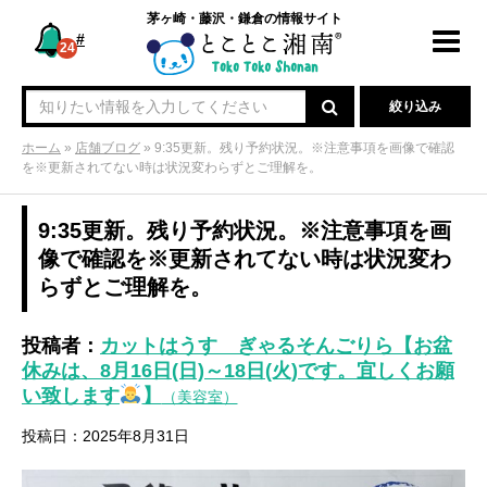
茅ヶ崎・藤沢・鎌倉の情報サイト
#
Toggl
24
navig
絞り込み
ホーム
»
店舗ブログ
»
9:35更新。残り予約状況。※注意事項を画像で確認
を※更新されてない時は状況変わらずとご理解を。
9:35更新。残り予約状況。※注意事項を画
像で確認を※更新されてない時は状況変わ
らずとご理解を。
投稿者：
カットはうす ぎゃるそんごりら【お盆
休みは、8月16日(日)～18日(火)です。宜しくお願
い致します
】
（美容室）
投稿日：2025年8月31日