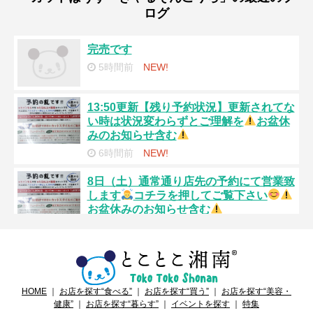
ログ
完売です
5時間前
NEW!
13:50更新【残り予約状況】更新されてな
い時は状況変わらずとご理解を
お盆休
みのお知らせ含む
6時間前
NEW!
8日（土）通常通り店先の予約にて営業致
します
コチラを押してご覧下さい
お盆休みのお知らせ含む
昨日
NEW!
完売です
昨日
HOME
｜
お店を探す“食べる”
｜
お店を探す“買う”
｜
お店を探す“美容・
健康”
｜
お店を探す“暮らす”
｜
イベントを探す
｜
特集
13:55更新【残り予約状況】コチラを押し