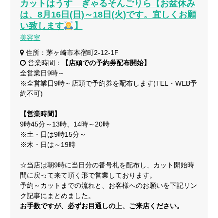
カットはうす ぎゃるそんごりら【お盆休み
は、8月16日(日)～18日(火)です。宜しくお願
い致します
】
美容室
住所：茅ヶ崎市本宿町2-12-1F
営業時間：
【店頭での予約券配布開始】
全営業日9時～
※全営業日9時～店頭で予約券を配布します(TEL・WEB予
約不可)
【営業時間】
9時45分～13時、14時～20時
※土・日は9時15分～
※木・日は～19時
☆当店は朝9時に当日分の番号札を配布し、カット開始時
間に戻って来て頂く形で営業しております。
予約～カットまでの流れと、お客様へのお願いを下記リン
ク記事にまとめました。
お手数ですが、必ずお目通しの上、ご来店ください。