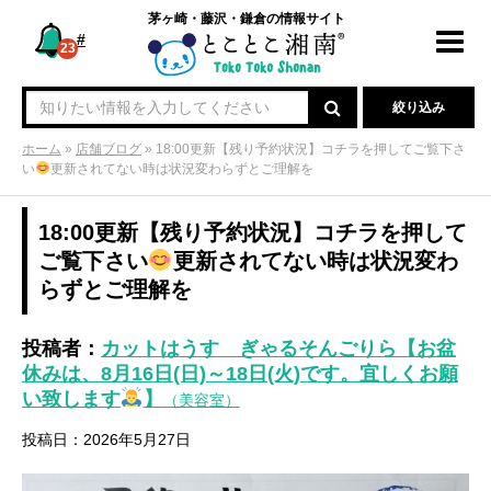
茅ヶ崎・藤沢・鎌倉の情報サイト
#
Toggl
23
navig
絞り込み
ホーム
»
店舗ブログ
»
18:00更新【残り予約状況】コチラを押してご覧下さ
い
更新されてない時は状況変わらずとご理解を
18:00更新【残り予約状況】コチラを押して
ご覧下さい
更新されてない時は状況変わ
らずとご理解を
投稿者：
カットはうす ぎゃるそんごりら【お盆
休みは、8月16日(日)～18日(火)です。宜しくお願
い致します
】
（美容室）
投稿日：2026年5月27日