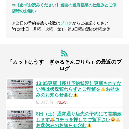
⇒【必ずお読みください】当面の当店営業の仕組みとご来
店時のお願い
※当日の予約券残り枚数は
ブログ
からご確認ください
定休日：月曜、火曜、第1・第3日曜の週の木曜定休
「カットはうす ぎゃるそんごりら」の最近のブ
ログ
13:05更新【残り予約状況】更新されてな
い時は状況変わらずとご理解を
お盆休
みのお知らせ含む
33分前
NEW!
8日（土）通常通り店先の予約にて営業致
します
コチラを押してご覧下さい
お盆休みのお知らせ含む