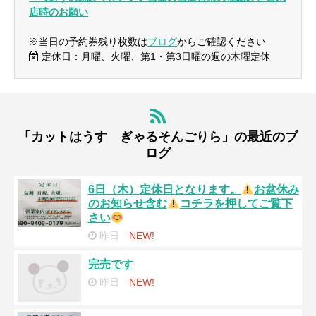
店時のお願い
※当日の予約券残り枚数は
ブログ
からご確認ください
定休日：月曜、火曜、第1・第3日曜の週の木曜定休
「カットはうす ぎゃるそんごりら」の最近のブ
ログ
6日（木）定休日となります。
お盆休み
のお知らせ含む
コチラを押してご覧下
さい
昨日
NEW!
完売です
昨日
NEW!