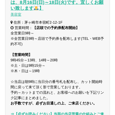
は、8月16日(日)～18日(火)です。宜しくお願
い致します
】
美容室
住所：茅ヶ崎市本宿町2-12-1F
営業時間：
【店頭での予約券配布開始】
全営業日9時～
※全営業日9時～店頭で予約券を配布します(TEL・WEB予
約不可)
【営業時間】
9時45分～13時、14時～20時
※土・日は9時15分～
※木・日は～19時
☆当店は朝9時に当日分の番号札を配布し、カット開始時
間に戻って来て頂く形で営業しております。
予約～カットまでの流れと、お客様へのお願いを下記リン
ク記事にまとめました。
お手数ですが、必ずお目通しの上、ご来店ください。
⇒【必ずお読みください】当面の当店営業の仕組みとご来