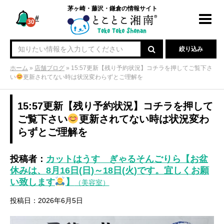
茅ヶ崎・藤沢・鎌倉の情報サイト
#
Toggl
30
navig
絞り込み
ホーム
»
店舗ブログ
»
15:57更新【残り予約状況】コチラを押してご覧下さ
い
更新されてない時は状況変わらずとご理解を
15:57更新【残り予約状況】コチラを押して
ご覧下さい
更新されてない時は状況変わ
らずとご理解を
投稿者：
カットはうす ぎゃるそんごりら【お盆
休みは、8月16日(日)～18日(火)です。宜しくお願
い致します
】
（美容室）
投稿日：2026年6月5日