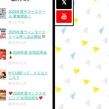
2026年度サマースクー
ル 募集開始！
1か月前
2025年度ウィンタース
クール申し込み開始
昨年12月
2026年度 合同説明会
昨年11月
H-CUBEって、どんなと
ころ？
昨年11月
2026年度サンクスギ
ビング 合同説明会
昨年10月