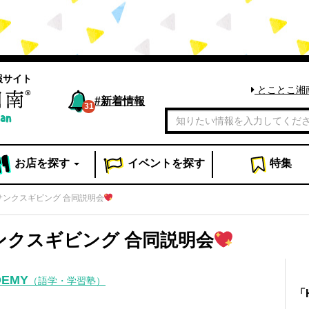
報サイト
とことこ湘
#
新着情報
31
お店
を探す
イベント
を探す
特集
度サンクスギビング 合同説明会
サンクスギビング 合同説明会
DEMY
（語学・学習塾）
「