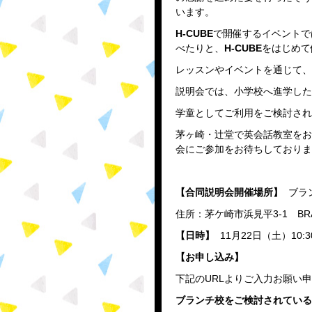
います。
H-CUBE
で開催するイベントで
べたりと、
H-CUBE
をはじめて
レッスンやイベントを通じて、H
説明会では、小学校へ進学した
学童としてご利用をご検討され
茅ヶ崎・辻堂で英会話教室をお
会にご参加をお待ちしておりま
【合同説明会開催場所】
ブラ
住所：茅ケ崎市浜見平3-1 BR
【日時】
11月22日（土）10:30
【お申し込み】
下記のURLよりご入力お願い
ブランチ校をご検討されている