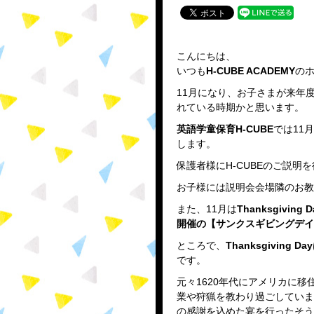
こんにちは、
いつも
H-CUBE ACADEMY
の
11月になり、お子さまが来年
れている時期かと思います。
英語学童保育
H-CUBE
では11
します。
保護者様にH-CUBEのご説明
お子様には説明会会場隣のお教
また、11月は
Thanksgiv
開催の【サンクスギビングデイ
ところで、
Thanksgiving Day
です。
元々1620年代にアメリカに
業や狩猟を教わり過ごしていま
の感謝を込めた宴を行ったそう