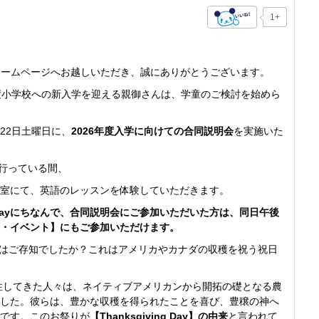
1+
ホームページへお越しいただき、誠にありがとうございます。
度小学校への新入学を迎える親御さんは、学童のご検討を始めら
月22日土曜日に、
2026
年度入学に向けての合同説明会
を実施いた
を行っている間、
室にて、英語のレッスンを体験していただきます。
ing Dayにちなんで、合同説明会にご参加いただいた方は、同日午後
・イベント】にもご参加いただけます。
はご存知でしたか？これはアメリカやカナダの収穫を祝う祝日
移住してきた人々は、ネイティブアメリカンから開拓の礎となる農
した。彼らは、豊かな収穫を得られたことを喜び、豊穣の神へ
です。このお祭りが
【Thanksgiving Day】の由来
と言われて