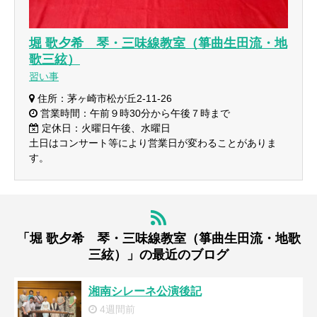
堀 歌夕希 琴・三味線教室（箏曲生田流・地
歌三絃）
習い事
住所：茅ヶ崎市松が丘2-11-26
営業時間：午前９時30分から午後７時まで
定休日：火曜日午後、水曜日
土日はコンサート等により営業日が変わることがありま
す。
「堀 歌夕希 琴・三味線教室（箏曲生田流・地歌
三絃）」の最近のブログ
湘南シレーネ公演後記
4週間前