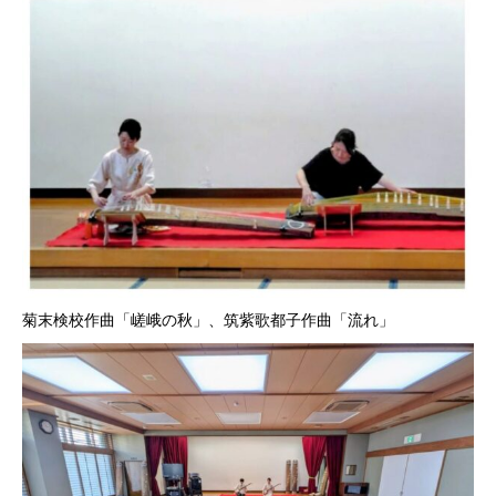
菊末検校作曲「嵯峨の秋」、筑紫歌都子作曲「流れ」