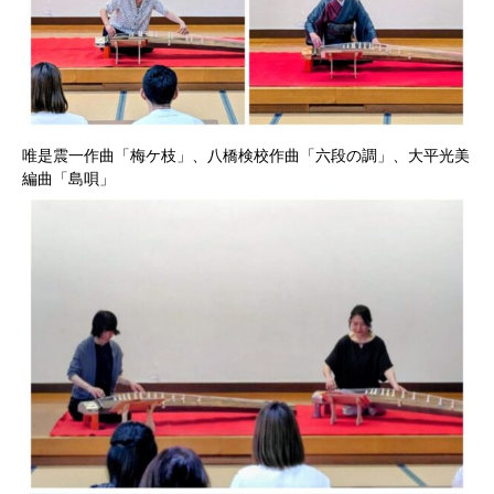
唯是震一作曲「梅ケ枝」、八橋検校作曲「六段の調」、大平光美
編曲「島唄」