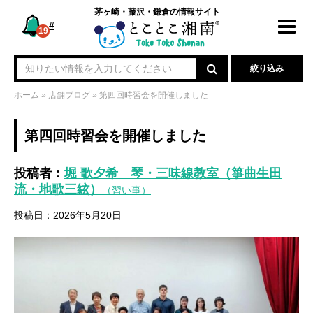
茅ヶ崎・藤沢・鎌倉の情報サイト
#
Toggl
19
navig
絞り込み
ホーム
»
店舗ブログ
»
第四回時習会を開催しました
第四回時習会を開催しました
投稿者：
堀 歌夕希 琴・三味線教室（箏曲生田
流・地歌三絃）
（習い事）
投稿日：2026年5月20日