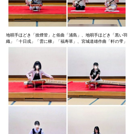
地唄手ほどき「捨煙管」と俗曲「浦島」、地唄手ほどき「黒い羽
織」「十日戎」「雲に梯」「福寿草」、宮城道雄作曲「軒の雫」