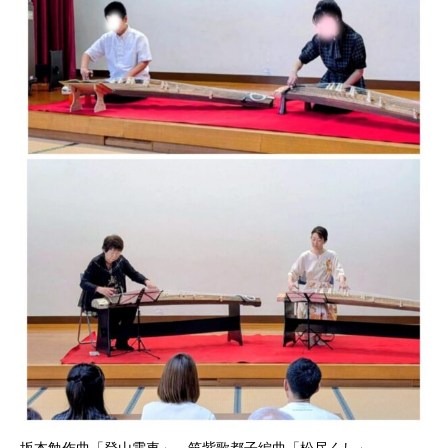
坂本勉作曲「登山電車」、筑紫歌都子編曲「松尽くし」