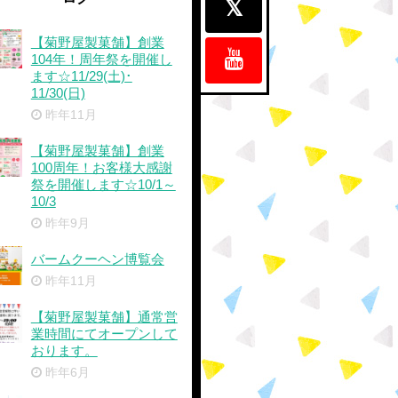
【菊野屋製菓舗】創業
104年！周年祭を開催し
ます☆11/29(土)･
11/30(日)
昨年11月
【菊野屋製菓舗】創業
100周年！お客様大感謝
祭を開催します☆10/1～
10/3
昨年9月
バームクーヘン博覧会
昨年11月
【菊野屋製菓舗】通常営
業時間にてオープンして
おります。
昨年6月