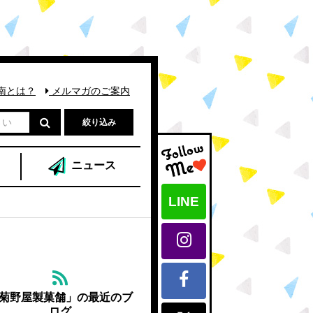
南とは？
メルマガのご案内
絞り込み
ニュース
LINE
菊野屋製菓舗」の最近のブ
ログ