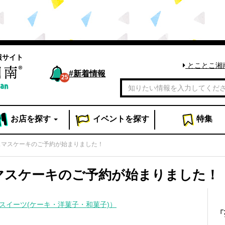
報サイト
とことこ湘
#
新着情報
25
お店
を探す
イベント
を探す
特集
リスマスケーキのご予約が始まりました！
スマスケーキのご予約が始まりました！
スイーツ(ケーキ・洋菓子・和菓子)）
「