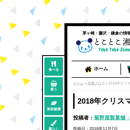
茅ヶ崎・藤沢・鎌倉の情
ホーム
食べる
ホーム
»
店舗ブログ
»
2018年ク
買う
2018年クリ
美容健康
投稿者：
菊野屋製菓舗
（
投稿日：2018年11月7日
暮らし